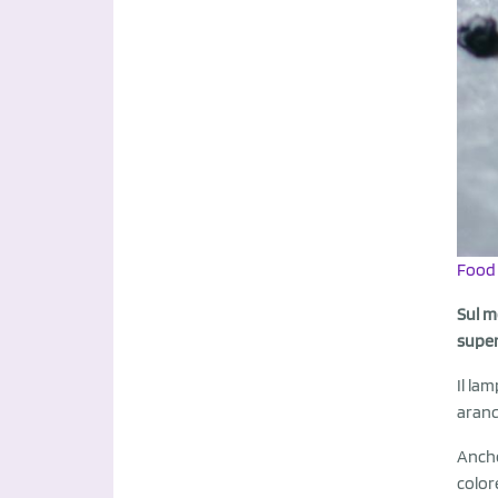
Food 
Sul m
super
Il la
aranc
Anche
color