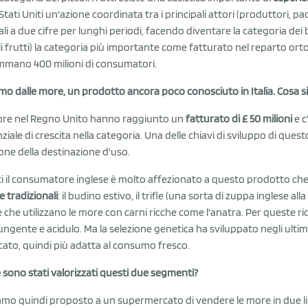
 Stati Uniti un'azione coordinata tra i principali attori (produttori, p
li a due cifre per lunghi periodi, facendo diventare la categoria dei ber
li frutti) la categoria più importante come fatturato nel reparto or
mano 400 milioni di consumatori.
amo dalle more, un prodotto ancora poco conosciuto in Italia. Cosa s
re nel Regno Unito hanno raggiunto un
fatturato di £ 50 milioni
e c
ziale di crescita nella categoria. Una delle chiavi di sviluppo di que
one della destinazione d'uso.
ti il consumatore inglese è molto affezionato a questo prodotto c
e tradizionali
: il budino estivo, il trifle (una sorta di zuppa inglese all
e che utilizzano le more con carni ricche come l'anatra. Per queste ri
ungente e acidulo. Ma la selezione genetica ha sviluppato negli ultim
icato, quindi più adatta al consumo fresco.
sono stati valorizzati questi due segmenti?
mo quindi proposto a un supermercato di vendere le more in due lin