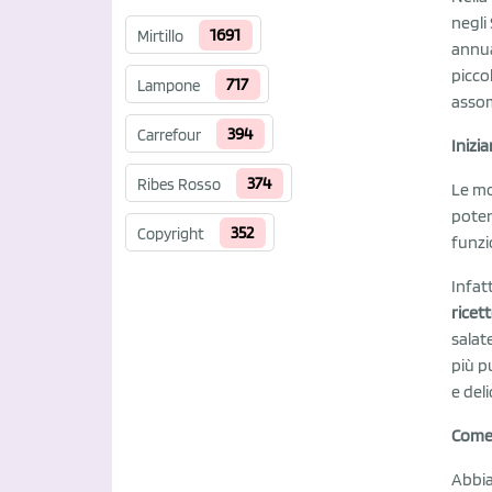
negli
1691
Mirtillo
annua
picco
717
Lampone
assom
394
Carrefour
Inizi
374
Ribes Rosso
Le mo
poten
352
Copyright
funzi
Infat
ricett
salat
più p
e del
Come 
Abbia