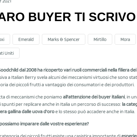
r 2021
ARO BUYER TI SCRIVO
oxi
Emerald
Marks & Spencer
Mirtillo
Mora
ti Uniti
oodchild dal 2008 ha ricoperto vari ruoli commerciali nella filiera de
siva a Italian Berry svela alcuni dei meccanismi virtuosi che sono stat
oria dei piccoli frutti a vantaggio dei consumatori e dei produttori.
atta di meccanismi che poniamo
all'attenzione dei buyer italiani
, in u
i spunti per replicare anche in Italia un percorso di successo:
la categ
era gallina dalle uova d'oro
e lo stesso può accadere anche in Italia.
possiamo imparare dalle vostre esperienze?
 categoria dei piccoli frutti esiste una casistica importante di
esperien