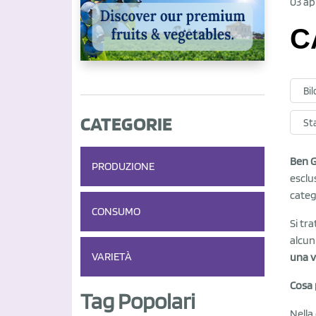
03 ap
C
Bil
CATEGORIE
Sta
Ben G
PRODUZIONE
esclu
categ
CONSUMO
Si tr
alcun
VARIETÀ
una v
Cosa 
Tag Popolari
Nella