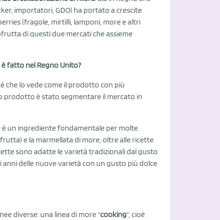
acker, importatori, GDO) ha portato a crescite
ries (fragole, mirtilli, lamponi, more e altri
tofrutta di questi due mercati che assieme
i è fatto nel Regno Unito?
'è che lo vede come il prodotto con più
sto prodotto è stato segmentare il mercato in
he è un ingrediente fondamentale per molte
a frutta) e la marmellata di more, oltre alle ricette
cette sono adatte le varietà tradizionali dal gusto
i anni delle nuove varietà con un gusto più dolce
ee diverse: una linea di more “
cooking
“, cioè