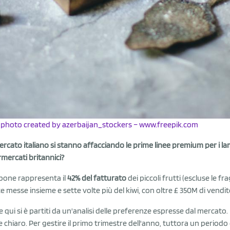
photo created by azerbaijan_stockers – www.freepik.com
ercato italiano si stanno affacciando le prime linee premium per i 
mercati britannici?
mpone rappresenta il
42% del fatturato
dei piccoli frutti (escluse le f
e messe insieme e sette volte più del kiwi, con oltre £ 350M di vendite
 qui si è partiti da un'analisi delle preferenze espresse dal mercato.
e chiaro. Per gestire il primo trimestre dell'anno, tuttora un period