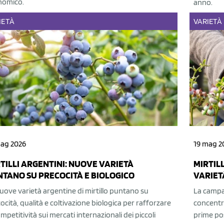
nomico.
anno.
IETÀ
VARIETÀ
mag 2026
19 mag 2
TILLI ARGENTINI: NUOVE VARIETÀ
MIRTILL
TANO SU PRECOCITÀ E BIOLOGICO
VARIET
uove varietà argentine di mirtillo puntano su
La campa
ocità, qualità e coltivazione biologica per rafforzare
concentraz
ompetitività sui mercati internazionali dei piccoli
prime pos