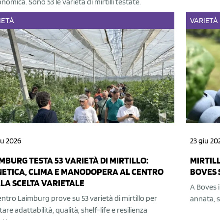
nomica. Sono 53 le varietà di mirtilli testate.
IETÀ
VARIETÀ
iu 2026
23 giu 20
MBURG TESTA 53 VARIETÀ DI MIRTILLO:
MIRTIL
ETICA, CLIMA E MANODOPERA AL CENTRO
BOVES 
LA SCELTA VARIETALE
A Boves i
entro Laimburg prove su 53 varietà di mirtillo per
annata, s
tare adattabilità, qualità, shelf-life e resilienza