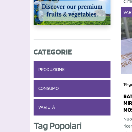
clim
VAR
CATEGORIE
PRODUZIONE
19 g
CONSUMO
BAT
MIR
VARIETÀ
MO
Nuov
Tag Popolari
rice