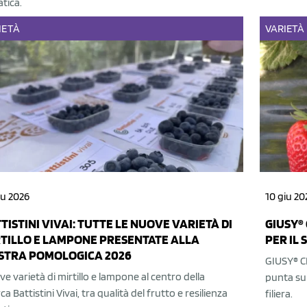
atica.
IETÀ
VARIETÀ
iu 2026
10 giu 20
TISTINI VIVAI: TUTTE LE NUOVE VARIETÀ DI
GIUSY®
TILLO E LAMPONE PRESENTATE ALLA
PER IL
STRA POMOLOGICA 2026
GIUSY® C
e varietà di mirtillo e lampone al centro della
punta su 
rca Battistini Vivai, tra qualità del frutto e resilienza
filiera.