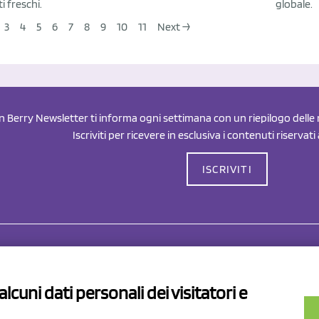
ti freschi.
globale.
3
4
5
6
7
8
9
10
11
Next →
an Berry Newsletter ti informa ogni settimana con un riepilogo delle n
Iscriviti per ricevere in esclusiva i contenuti riservati
ISCRIVITI
Drahorad srl
P.I/C.F. 01041460369
lcuni dati personali dei visitatori e
REA: MO 208553
v.le Sassuolo Vignola 315/1
Capitale sociale Euro 50.000,00 i.
pilamberto (MO)