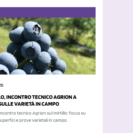
26
LO, INCONTRO TECNICO AGRION A
SULLE VARIETÀ IN CAMPO
ncontro tecnico Agrion sul mirtillo: focus su
uperfici e prove varietali in campo.