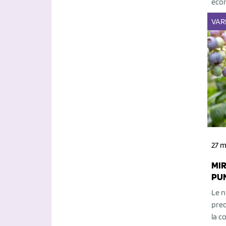
eco
VAR
27 
MIR
PUN
Le n
prec
la c