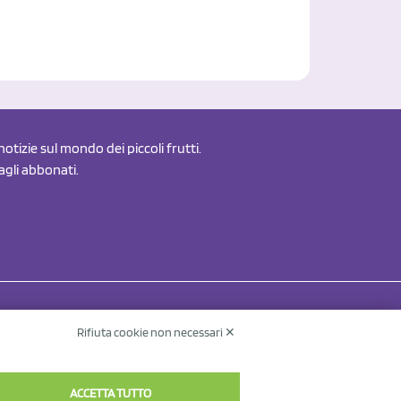
otizie sul mondo dei piccoli frutti.
 agli abbonati.
Rifiuta cookie non necessari ✕
Contatti
Informativa sul trattamento dei dati
v.
ACCETTA TUTTO