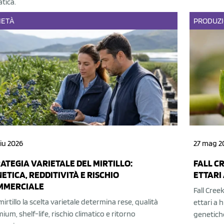
atica.
IETÀ
PRODUZ
iu 2026
27 mag 2
ATEGIA VARIETALE DEL MIRTILLO:
FALL CR
ETICA, REDDITIVITÀ E RISCHIO
ETTARI
MMERCIALE
Fall Cree
mirtillo la scelta varietale determina rese, qualità
ettari a 
ium, shelf-life, rischio climatico e ritorno
genetiche