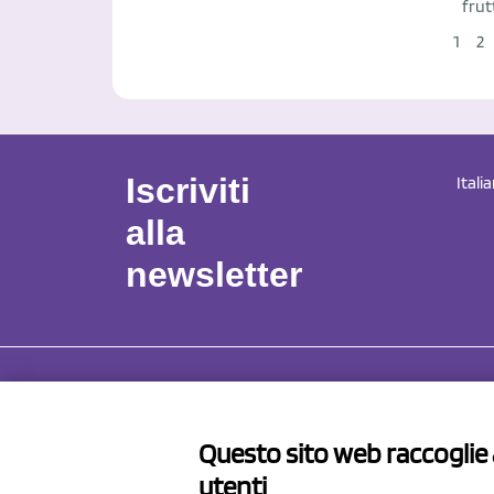
frut
1
2
Iscriviti
Itali
alla
newsletter
NCX 
Questo sito web raccoglie a
Via Pro
utenti
41057 S