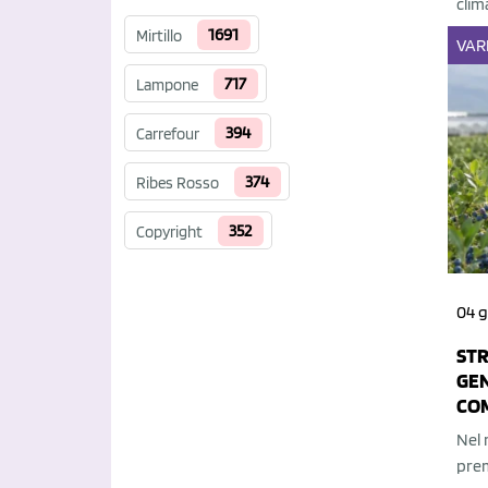
clim
1691
Mirtillo
VAR
717
Lampone
394
Carrefour
374
Ribes Rosso
352
Copyright
04 g
STR
GEN
CO
Nel 
prem