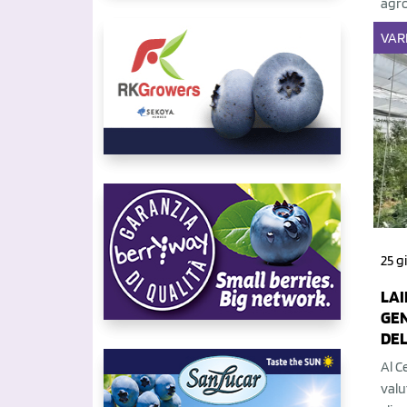
agro
VAR
25 g
LAI
GEN
DEL
Al C
valu