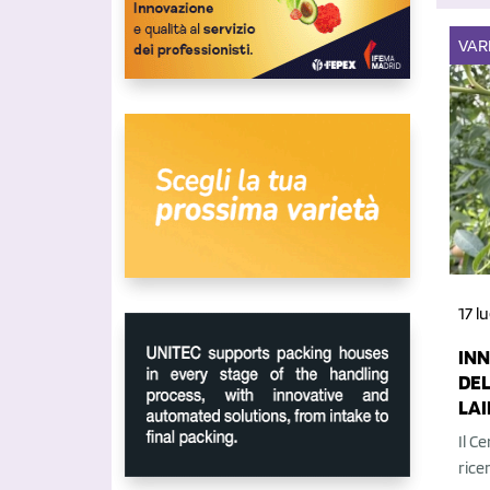
VAR
17 l
INN
DEL
LA
Il C
rice