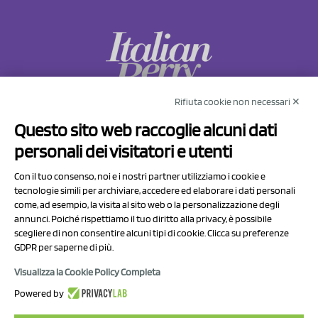
Rifiuta cookie non necessari ✕
NCX Drahorad srl
Questo sito web raccoglie alcuni dati
Via Prov.le Sassuolo Vignola 315/1
personali dei visitatori e utenti
41057 Spilamberto (MO)
Italy
Con il tuo consenso, noi e i nostri partner utilizziamo i cookie e
tecnologie simili per archiviare, accedere ed elaborare i dati personali
come, ad esempio, la visita al sito web o la personalizzazione degli
P.I/C.F. 01041460369
annunci. Poiché rispettiamo il tuo diritto alla privacy, è possibile
REA: MO 208553
scegliere di non consentire alcuni tipi di cookie. Clicca su preferenze
GDPR per saperne di più.
Capitale sociale Euro 50.000,00 i.v.
Visualizza la Cookie Policy Completa
Contatti
Powered by
Informativa sul trattamento dei dati