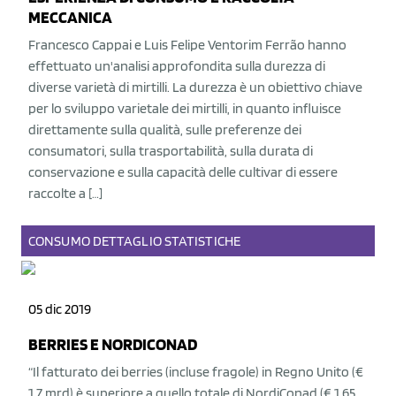
MECCANICA
Francesco Cappai e Luis Felipe Ventorim Ferrão hanno
effettuato un'analisi approfondita sulla durezza di
diverse varietà di mirtilli. La durezza è un obiettivo chiave
per lo sviluppo varietale dei mirtilli, in quanto influisce
direttamente sulla qualità, sulle preferenze dei
consumatori, sulla trasportabilità, sulla durata di
conservazione e sulla capacità delle cultivar di essere
raccolte a […]
CONSUMO
DETTAGLIO
STATISTICHE
05 dic 2019
BERRIES E NORDICONAD
“Il fatturato dei berries (incluse fragole) in Regno Unito (€
1,7 mrd) è superiore a quello totale di NordiConad (€ 1,65