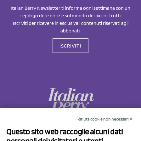
Italian Berry Newsletter ti informa ogni settimana con un
riepilogo delle notizie sul mondo dei piccoli frutti.
Iscriviti per ricevere in esclusiva i contenuti riservati agli
abbonati.
ISCRIVITI
Rifiuta cookie non necessari ✕
NCX Drahorad srl
Questo sito web raccoglie alcuni dati
Via Prov.le Sassuolo Vignola 315/1