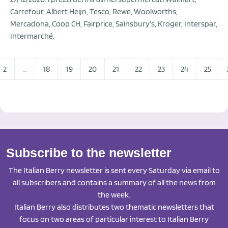
Carrefour, Albert Heijn, Tesco, Rewe, Woolworths,
Mercadona, Coop CH, Fairprice, Sainsbury's, Kroger, Interspar,
Intermarché.
2
...
18
19
20
21
22
23
24
25
Subscribe to the newsletter
The Italian Berry newsletter is sent every Saturday via email to
all subscribers and contains a summary of all the news from
the week.
Italian Berry also distributes two thematic newsletters that
focus on two areas of particular interest to Italian Berry