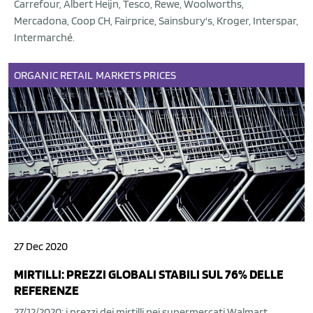
Carrefour, Albert Heijn, Tesco, Rewe, Woolworths,
Mercadona, Coop CH, Fairprice, Sainsbury's, Kroger, Interspar,
Intermarché.
ORGANIC
RETAIL
MARKETS
PRICES
27 Dec 2020
MIRTILLI: PREZZI GLOBALI STABILI SUL 76% DELLE
REFERENZE
27/12/2020: i prezzi dei mirtilli nei supermercati Walmart,