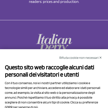
readers: prices and production.
Rifiuta cookie non necessari ✕
NCX Drahorad srl
Questo sito web raccoglie alcuni dati
Via Prov.le Sassuolo Vignola 315/1
personali dei visitatori e utenti
41057 Spilamberto (MO)
Italy
Con il tuo consenso, noi e i nostri partner utilizziamo i cookie e
tecnologie simili per archiviare, accedere ed elaborare i dati personali
come, ad esempio, la visita al sito web o la personalizzazione degli
P.I/C.F. 01041460369
annunci. Poiché rispettiamo il tuo diritto alla privacy, è possibile
REA: MO 208553
scegliere di non consentire alcuni tipi di cookie. Clicca su preferenze
GDPR per saperne di più.
Capitale sociale Euro 50.000,00 i.v.