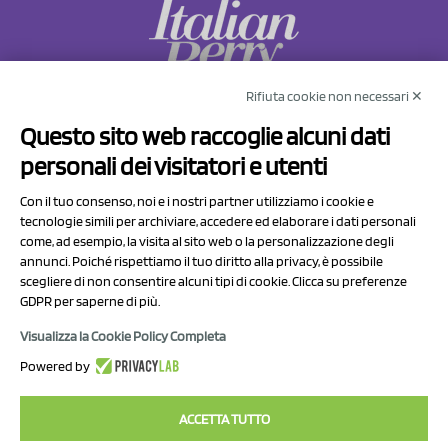
Rifiuta cookie non necessari ✕
NCX Drahorad srl
Questo sito web raccoglie alcuni dati
Via Prov.le Sassuolo Vignola 315/1
personali dei visitatori e utenti
41057 Spilamberto (MO)
Italy
Con il tuo consenso, noi e i nostri partner utilizziamo i cookie e
tecnologie simili per archiviare, accedere ed elaborare i dati personali
come, ad esempio, la visita al sito web o la personalizzazione degli
P.I/C.F. 01041460369
annunci. Poiché rispettiamo il tuo diritto alla privacy, è possibile
REA: MO 208553
scegliere di non consentire alcuni tipi di cookie. Clicca su preferenze
GDPR per saperne di più.
Capitale sociale Euro 50.000,00 i.v.
Visualizza la Cookie Policy Completa
Contatti
Powered by
Informativa sul trattamento dei dati
ACCETTA TUTTO