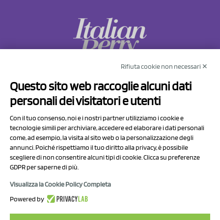
Rifiuta cookie non necessari ✕
NCX Drahorad srl
Questo sito web raccoglie alcuni dati
Via Prov.le Sassuolo Vignola 315/1
personali dei visitatori e utenti
41057 Spilamberto (MO)
Italy
Con il tuo consenso, noi e i nostri partner utilizziamo i cookie e
tecnologie simili per archiviare, accedere ed elaborare i dati personali
come, ad esempio, la visita al sito web o la personalizzazione degli
P.I/C.F. 01041460369
annunci. Poiché rispettiamo il tuo diritto alla privacy, è possibile
REA: MO 208553
scegliere di non consentire alcuni tipi di cookie. Clicca su preferenze
GDPR per saperne di più.
Capitale sociale Euro 50.000,00 i.v.
Visualizza la Cookie Policy Completa
Contatti
Powered by
Informativa sul trattamento dei dati