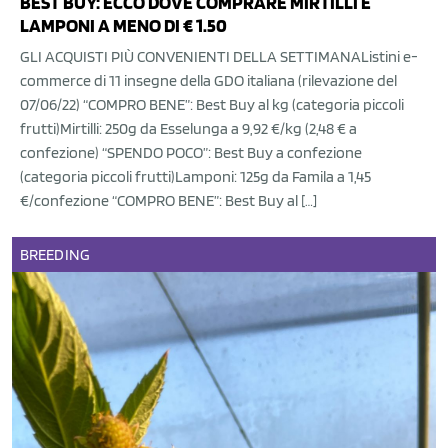
BEST BUY: ECCO DOVE COMPRARE MIRTILLI E
LAMPONI A MENO DI € 1.50
GLI ACQUISTI PIÙ CONVENIENTI DELLA SETTIMANAListini e-
commerce di 11 insegne della GDO italiana (rilevazione del
07/06/22) “COMPRO BENE”: Best Buy al kg (categoria piccoli
frutti)Mirtilli: 250g da Esselunga a 9,92 €/kg (2,48 € a
confezione) “SPENDO POCO”: Best Buy a confezione
(categoria piccoli frutti)Lamponi: 125g da Famila a 1,45
€/confezione “COMPRO BENE”: Best Buy al […]
BREEDING