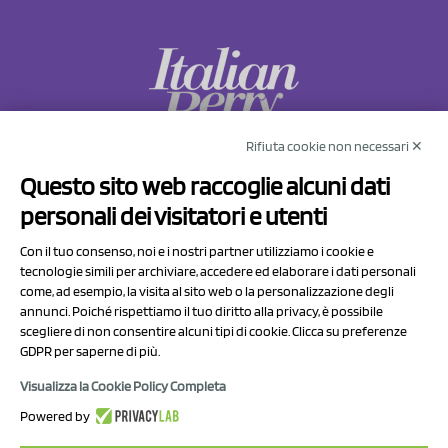
Rifiuta cookie non necessari ✕
NCX Drahorad srl
Questo sito web raccoglie alcuni dati
Via Prov.le Sassuolo Vignola 315/1
personali dei visitatori e utenti
41057 Spilamberto (MO)
Italy
Con il tuo consenso, noi e i nostri partner utilizziamo i cookie e
tecnologie simili per archiviare, accedere ed elaborare i dati personali
come, ad esempio, la visita al sito web o la personalizzazione degli
P.I/C.F. 01041460369
annunci. Poiché rispettiamo il tuo diritto alla privacy, è possibile
REA: MO 208553
scegliere di non consentire alcuni tipi di cookie. Clicca su preferenze
GDPR per saperne di più.
Capitale sociale Euro 50.000,00 i.v.
Visualizza la Cookie Policy Completa
Contatti
Powered by
Informativa sul trattamento dei dati