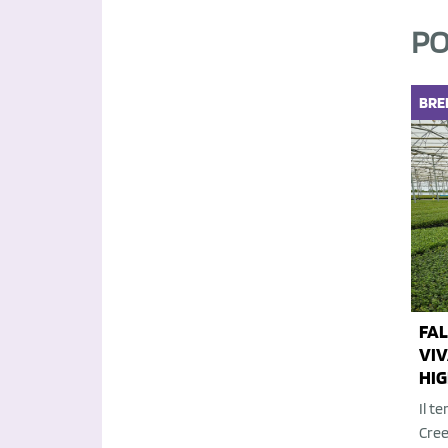
PO
BRE
FAL
VIV
HIG
Il t
Cree