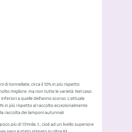
i di tonnellate, circa il 10% in più rispetto
lto migliore, ma non tutte le varietà. Nel caso
nferiori a quelle dell'anno scorso. L'attuale
l 60% in più rispetto al raccolto eccezionalmente
a raccolta dei lamponi autunnali.
oco più di 131mila. t., cioè ad un livello superiore
ibes nero è stato stimato in oltre 93