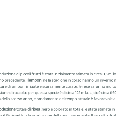
duzione di piccoli frutti è stata inizialmente stimata in circa 0,5 milion
nno precedente.
I lamponi
nella stagione in corso hanno un inverno mo
lture di lamponi irrigate e scarsamente curate, le rese saranno molto i
ione di raccolto per questa specie è di circa 122 mila. t., cioè circa i
 dello scorso anno, e l'andamento del tempo attuale è favorevole all
roduzione
totale
di ribes
(nero e colorato in totale) è stata stimata in p
rca il 5% rispetto alla produzione dell'anno precedente. Il raccolto di r