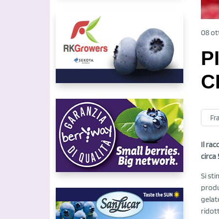
08 ot
P
C
Fr
Il rac
circa 
Si st
produ
gelat
ridot