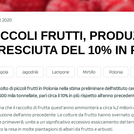
t 2020
ICCOLI FRUTTI, PRODU
RESCIUTA DEL 10% IN
agola
Jagodnik
Lampone
Mirtillo
Polonia
colto di piccoli frutti in Polonia nella stima preliminare dell'Istituto 
500 mila tonnellate, pari circa il 10% in più rispetto all'anno preceden
ima che il raccolto di frutta quest'anno ammonterà a circa 4,2 milioni di
zione dell'anno precedente. Le colture da frutto hanno svernato qu
e primaverili, unite a un significativo eccessivo essiccamento del ter
to la resa in molte piantagioni di alberi da frutto e arbusti.