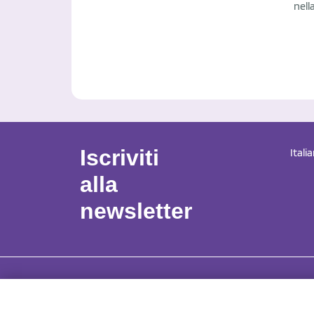
nell
Iscriviti
Itali
alla
newsletter
NCX 