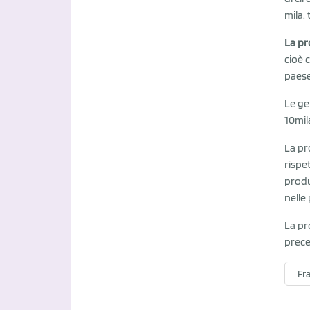
mila. 
La pr
cioè 
paese
Le ge
10mil
La pro
rispe
produ
nelle
La pr
prece
Fr