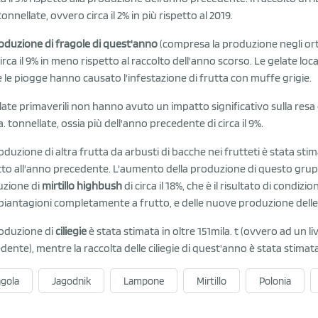
tonnellate, ovvero circa il 2% in più rispetto al 2019.
oduzione di fragole di quest'anno
(compresa la produzione negli orti 
circa il 9% in meno rispetto al raccolto dell'anno scorso. Le gelate loc
 le piogge hanno causato l'infestazione di frutta con muffe grigie.
late primaverili non hanno avuto un impatto significativo sulla resa
a. tonnellate, ossia più dell'anno precedente di circa il 9%.
duzione di altra frutta da arbusti di bacche nei frutteti è stata stimata
tto all'anno precedente. L'aumento della produzione di questo grupp
zione di
mirtillo highbush
di circa il 18%, che è il risultato di condiz
 piantagioni completamente a frutto, e delle nuove produzione delle
oduzione di
ciliegie
è stata stimata in oltre 151mila. t (ovvero ad un l
dente), mentre la raccolta delle ciliegie di quest'anno è stata stimata
agola
Jagodnik
Lampone
Mirtillo
Polonia