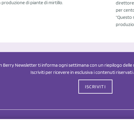
a produzione di piante di mirtillo.
direttore
per cento
“Questo s
produzion
an Berry Newsletter ti informa ogni settimana con un riepilogo delle n
Iscriviti per ricevere in esclusiva i contenuti riservati
ISCRIVITI
Drahorad srl
P.I/C.F. 01041460369