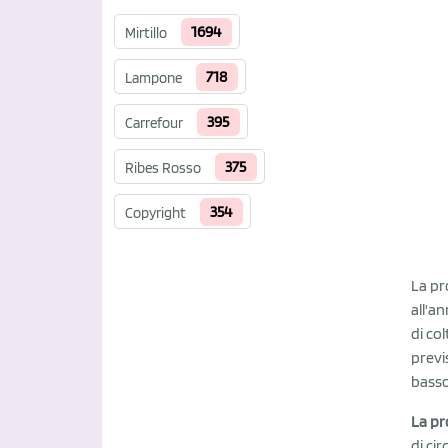
1694
Mirtillo
718
Lampone
395
Carrefour
375
Ribes Rosso
354
Copyright
La pro
all'a
di co
previs
basso
La p
di ci