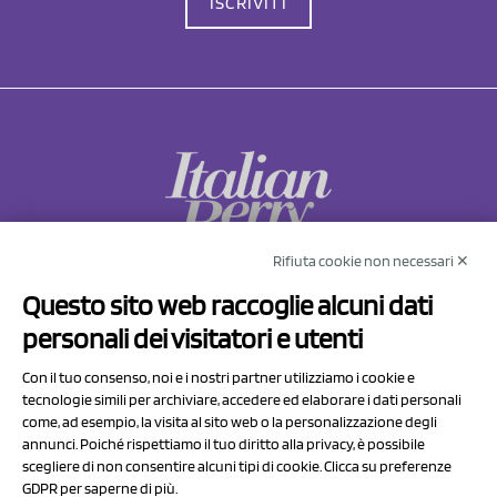
ISCRIVITI
Rifiuta cookie non necessari ✕
NCX Drahorad srl
Questo sito web raccoglie alcuni dati
Via Prov.le Sassuolo Vignola 315/1
personali dei visitatori e utenti
41057 Spilamberto (MO)
Italy
Con il tuo consenso, noi e i nostri partner utilizziamo i cookie e
tecnologie simili per archiviare, accedere ed elaborare i dati personali
come, ad esempio, la visita al sito web o la personalizzazione degli
P.I/C.F. 01041460369
annunci. Poiché rispettiamo il tuo diritto alla privacy, è possibile
REA: MO 208553
scegliere di non consentire alcuni tipi di cookie. Clicca su preferenze
GDPR per saperne di più.
Capitale sociale Euro 50.000,00 i.v.