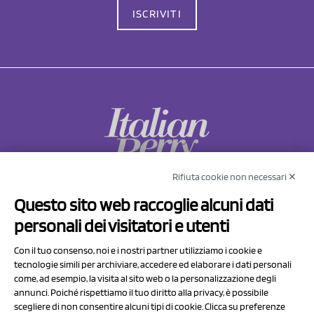
ISCRIVITI
Rifiuta cookie non necessari ✕
NCX Drahorad srl
Questo sito web raccoglie alcuni dati
Via Prov.le Sassuolo Vignola 315/1
personali dei visitatori e utenti
41057 Spilamberto (MO)
Italy
Con il tuo consenso, noi e i nostri partner utilizziamo i cookie e
tecnologie simili per archiviare, accedere ed elaborare i dati personali
come, ad esempio, la visita al sito web o la personalizzazione degli
P.I/C.F. 01041460369
annunci. Poiché rispettiamo il tuo diritto alla privacy, è possibile
REA: MO 208553
scegliere di non consentire alcuni tipi di cookie. Clicca su preferenze