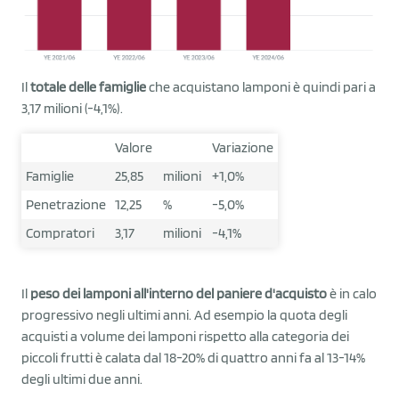
Il
totale delle famiglie
che acquistano lamponi è quindi pari a
3,17 milioni (-4,1%).
Valore
Variazione
Famiglie
25,85
milioni
+1,0%
Penetrazione
12,25
%
-5,0%
Compratori
3,17
milioni
-4,1%
Il
peso dei lamponi all'interno del paniere d'acquisto
è in calo
progressivo negli ultimi anni. Ad esempio la quota degli
acquisti a volume dei lamponi rispetto alla categoria dei
piccoli frutti è calata dal 18-20% di quattro anni fa al 13-14%
degli ultimi due anni.