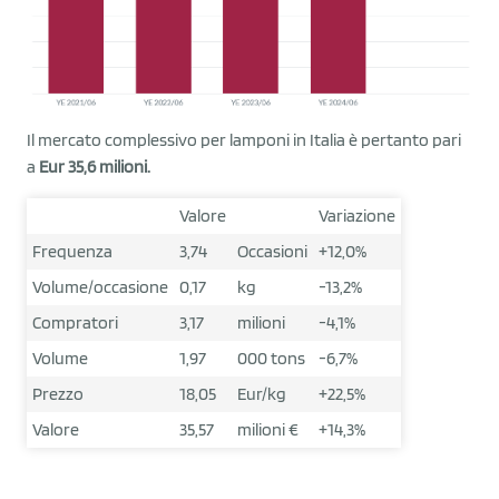
Il mercato complessivo per lamponi in Italia è pertanto pari
a
Eur 35,6 milioni.
Valore
Variazione
Frequenza
3,74
Occasioni
+12,0%
Volume/occasione
0,17
kg
-13,2%
Compratori
3,17
milioni
-4,1%
Volume
1,97
000 tons
-6,7%
Prezzo
18,05
Eur/kg
+22,5%
Valore
35,57
milioni €
+14,3%