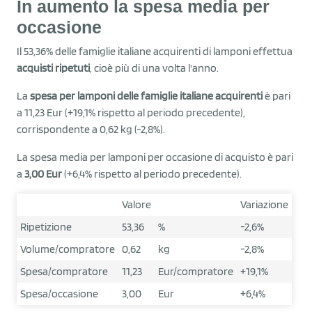
In aumento la spesa media per
occasione
Il 53,36% delle famiglie italiane acquirenti di lamponi effettua
acquisti ripetuti
, cioè più di una volta l'anno.
La
spesa per lamponi delle famiglie italiane acquirenti
è pari
a 11,23 Eur (+19,1% rispetto al periodo precedente),
corrispondente a 0,62 kg (-2,8%).
La spesa media per lamponi per occasione di acquisto è pari
a
3,00 Eur
(+6,4% rispetto al periodo precedente).
Valore
Variazione
Ripetizione
53,36
%
-2,6%
Volume/compratore
0,62
kg
-2,8%
Spesa/compratore
11,23
Eur/compratore
+19,1%
Spesa/occasione
3,00
Eur
+6,4%