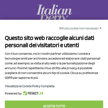
Rifiuta cookie non necessari ✕
NCX Drahorad srl
Questo sito web raccoglie alcuni dati
Via Prov.le Sassuolo Vignola 315/1
personali dei visitatori e utenti
41057 Spilamberto (MO)
Italy
Con il tuo consenso, noi e i nostri partner utilizziamo i cookie e
tecnologie simili per archiviare, accedere ed elaborare i dati personali
come, ad esempio, la visita al sito web o la personalizzazione degli
P.I/C.F. 01041460369
annunci. Poiché rispettiamo il tuo diritto alla privacy, è possibile
REA: MO 208553
scegliere di non consentire alcuni tipi di cookie. Clicca su preferenze
Capitale sociale Euro 50.000,00 i.v.
GDPR per saperne di più.
Visualizza la Cookie Policy Completa
Contatti
Powered by
Informativa sul trattamento dei dati
ACCETTA TUTTO