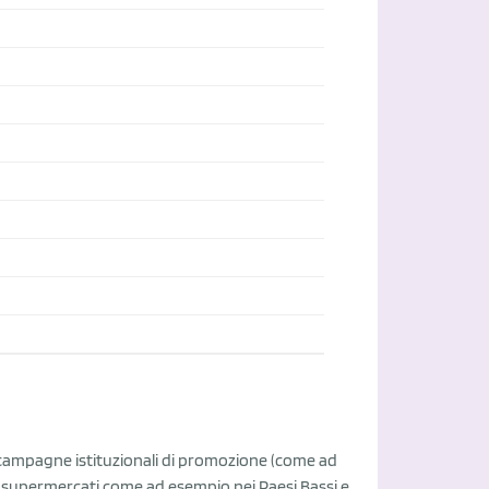
è di campagne istituzionali di promozione (come ad
i supermercati come ad esempio nei Paesi Bassi e