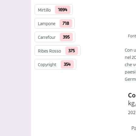
1694
Mirtillo
718
Lampone
395
Carrefour
Con u
375
Ribes Rosso
nel 2
354
che v
Copyright
paesi
Germa