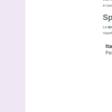
in Ge
Sp
La
sp
rispe