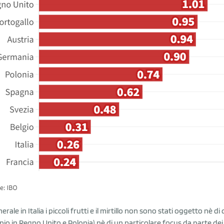
nerale in Italia i piccoli frutti e il mirtillo non sono stati oggetto n
io in Regno Unito e Polonia) nè di un particolare focus da parte de