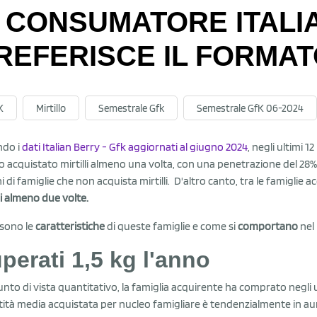
L CONSUMATORE ITALIA
REFERISCE IL FORMAT
K
Mirtillo
Semestrale Gfk
Semestrale GfK 06-2024
ndo i
dati Italian Berry - Gfk aggiornati al giugno 2024
, negli ultimi 
 acquistato mirtilli almeno una volta, con una penetrazione del 28%.
i di famiglie che non acquista mirtilli. D'altro canto, tra le famiglie a
lli almeno due volte.
 sono le
caratteristiche
di queste famiglie e come si
comportano
nel
perati 1,5 kg l'anno
unto di vista quantitativo, la famiglia acquirente ha comprato negli ul
ità media acquistata per nucleo famigliare è tendenzialmente in aum