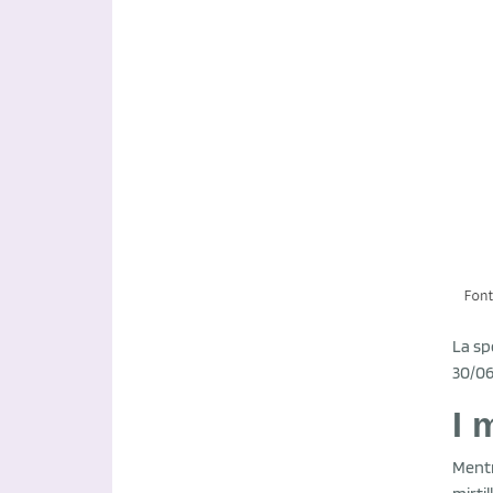
La sp
30/06
I 
Mentr