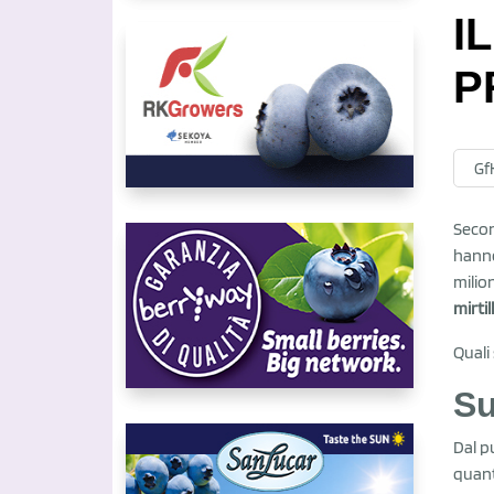
I
P
Gf
Seco
hanno
milion
mirti
Quali
Su
Dal p
quant