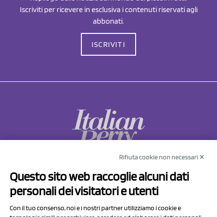
Iscriviti per ricevere in esclusiva i contenuti riservati agli
abbonati.
ISCRIVITI
Rifiuta cookie non necessari ✕
NCX Drahorad srl
Questo sito web raccoglie alcuni dati
Via Prov.le Sassuolo Vignola 315/1
personali dei visitatori e utenti
41057 Spilamberto (MO)
Italy
Con il tuo consenso, noi e i nostri partner utilizziamo i cookie e