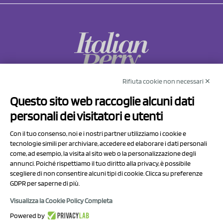
Rifiuta cookie non necessari ✕
NCX Drahorad srl
Questo sito web raccoglie alcuni dati
Via Prov.le Sassuolo Vignola 315/1
personali dei visitatori e utenti
41057 Spilamberto (MO)
Italy
Con il tuo consenso, noi e i nostri partner utilizziamo i cookie e
tecnologie simili per archiviare, accedere ed elaborare i dati personali
come, ad esempio, la visita al sito web o la personalizzazione degli
P.I/C.F. 01041460369
annunci. Poiché rispettiamo il tuo diritto alla privacy, è possibile
REA: MO 208553
scegliere di non consentire alcuni tipi di cookie. Clicca su preferenze
GDPR per saperne di più.
Capitale sociale Euro 50.000,00 i.v.
Visualizza la Cookie Policy Completa
Contatti
Powered by