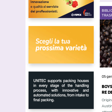
BIBLI
TRAS
05 ge
BOYS
RE DE
Origin
Austin
attest