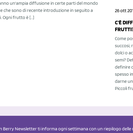
anno un'ampia diffusione in certe parti del mondo
 che sono di recente introduzione in seguito a
26 ott 20
i. Ogni frutto è […]
C'È DIF
FRUTTI
Come poss
succosi, 
dolci o a
semi? Def
definire 
spesso i
darne una
Piccoli fr
an Berry Newsletter ti informa ogni settimana con un riepilogo delle n