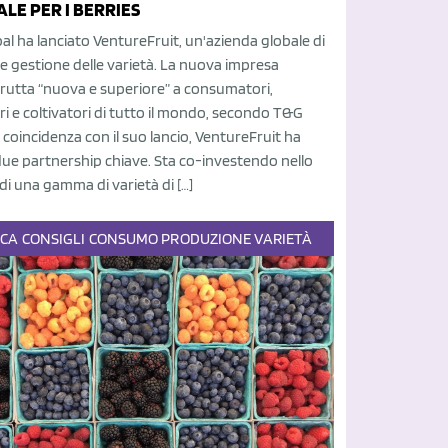
LE PER I BERRIES
l ha lanciato VentureFruit, un'azienda globale di
e gestione delle varietà. La nuova impresa
rutta “nuova e superiore” a consumatori,
ri e coltivatori di tutto il mondo, secondo T&G
n coincidenza con il suo lancio, VentureFruit ha
ue partnership chiave. Sta co-investendo nello
di una gamma di varietà di […]
ECA
CONSIGLI
CONSUMO
PRODUZIONE
VARIETÀ