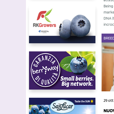
Being 
marke
DNA (f
incroc
BREE
29 ott
NUOV