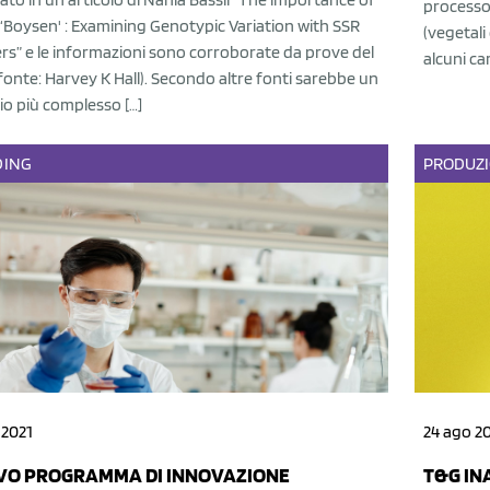
processo 
‘Boysen' : Examining Genotypic Variation with SSR
(vegetali
rs” e le informazioni sono corroborate da prove del
alcuni car
onte: Harvey K Hall). Secondo altre fonti sarebbe un
io più complesso […]
DING
PRODUZ
 2021
24 ago 2
O PROGRAMMA DI INNOVAZIONE
T&G IN