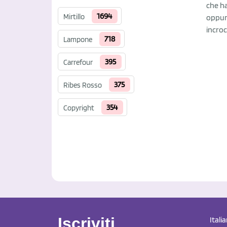
che h
1694
Mirtillo
oppure
incroc
718
Lampone
395
Carrefour
375
Ribes Rosso
354
Copyright
Iscriviti
Itali