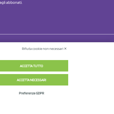
 agli abbonati.
Rifiuta cookie non necessari ✕
Contatti
Informativa sul trattamento dei dati
v.
ACCETTA TUTTO
ACCETTA NECESSARI
Preferenze GDPR