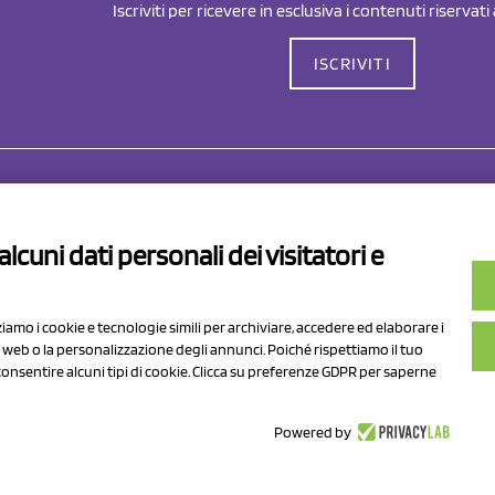
Iscriviti per ricevere in esclusiva i contenuti riservati
ISCRIVITI
Drahorad srl
P.I/C.F. 01041460369
lcuni dati personali dei visitatori e
REA: MO 208553
v.le Sassuolo Vignola 315/1
Capitale sociale Euro 50.000,00 i.
pilamberto (MO)
zziamo i cookie e tecnologie simili per archiviare, accedere ed elaborare i
to web o la personalizzazione degli annunci. Poiché rispettiamo il tuo
n consentire alcuni tipi di cookie. Clicca su preferenze GDPR per saperne
Powered by