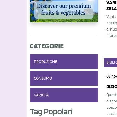
VARI
ZEL
Ventu
per co
di nuo
more e
CATEGORIE
PRODUZIONE
BIBLI
05 no
CONSUMO
DIZI
Questo
VARIETÀ
disponi
bosco 
Tag Popolari
bacche