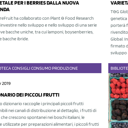
ETALE PER I BERRIES DALLA NUOVA
VARIETA
ANDA
T&G Globa
reFruit ha collaborato con Plant & Food Research
genetica 
investire nello sviluppo e nello sviluppo di una serie
porterà f
ve bacche uniche, tra cui lamponi, boysenberries,
rivendito
 bacche ibride.
Global. I
firmato d
sviluppo 
OTECA
CONSIGLI
CONSUMO
PRODUZIONE
BIBLIOT
v 2019
ONARIO DEI PICCOLI FRUTTI
 dizionario raccoglie i principali piccoli frutti
bili nei canali di distribuzione al dettaglio, i frutti di
che crescono spontanei nei boschi italiani, le
 utilizzate per preparazioni alimentari, i piccoli frutti