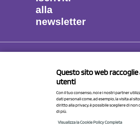
alla
newsletter
NCX 
Questo sito web raccoglie a
Via Pro
utenti
41057 S
Italy
Con il tuo consenso, noi e i nostri partner utili
dati personali come, ad esempio, la visita al si
diritto alla privacy, è possibile scegliere di no
di più.
Visualizza la Cookie Policy Completa
2023 NCX Drahorad srl - All rights reserved