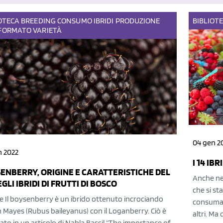
OTECA
BREEDING
CONSUMO
IBRIDI
PRODUZIONE
BIBLIOT
FORMATO
VARIETÀ
04 gen 2
n 2022
I 14 IB
ENBERRY, ORIGINE E CARATTERISTICHE DEL
Anche nell
GLI IBRIDI DI FRUTTI DI BOSCO
che si st
e Il boysenberry è un ibrido ottenuto incrociando
consumato
 Mayes (Rubus baileyanus) con il Loganberry. Ciò è
altri. Ma 
ato in un articolo di Nahla Bassil “The importance of