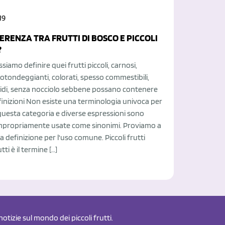
19
FERENZA TRA FRUTTI DI BOSCO E PICCOLI
?
iamo definire quei frutti piccoli, carnosi,
rotondeggianti, colorati, spesso commestibili,
cidi, senza nocciolo sebbene possano contenere
inizioni Non esiste una terminologia univoca per
questa categoria e diverse espressioni sono
mpropriamente usate come sinonimi. Proviamo a
 definizione per l'uso comune. Piccoli frutti
utti è il termine […]
otizie sul mondo dei piccoli frutti.