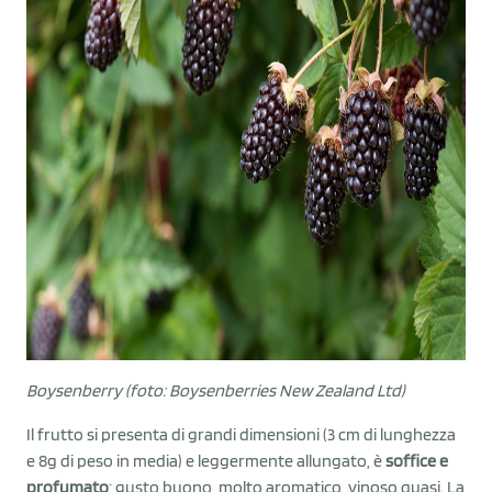
Boysenberry (foto: Boysenberries New Zealand Ltd)
Il frutto si presenta di grandi dimensioni (3 cm di lunghezza
e 8g di peso in media) e leggermente allungato, è
soffice e
profumato
; gusto buono, molto aromatico, vinoso quasi. La