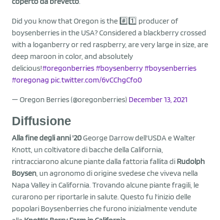
coperto da brevetto
.
Did you know that Oregon is the #️⃣1️⃣ producer of
boysenberries in the USA? Considered a blackberry crossed
with a loganberry or red raspberry, are very large in size, are
deep maroon in color, and absolutely
delicious!
#oregonberries
#boysenberry
#boysenberries
#oregonag
pic.twitter.com/6vCChgCfo0
— Oregon Berries (@oregonberries)
December 13, 2021
Diffusione
Alla fine degli anni '20
George Darrow dell'USDA e Walter
Knott, un coltivatore di bacche della California,
rintracciarono alcune piante dalla fattoria fallita di
Rudolph
Boysen
, un agronomo di origine svedese che viveva nella
Napa Valley in California. Trovando alcune piante fragili, le
curarono per riportarle in salute. Questo fu l'inizio delle
popolari Boysenberries che furono inizialmente vendute