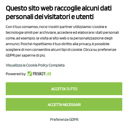
Questo sito web raccoglie alcuni dati
— Bindi Vanzella 🇺🇦 🇮🇹 (@bidgeewidgee)
December 24,
personali dei visitatori e utenti
2016
Con il tuo consenso, noi e i nostri partner utilizziamo i cookie e
tecnologie simili per archiviare, accedere ed elaborare i dati personali
come, ad esempio, la visita al sito web o la personalizzazione degli
annunci. Poiché rispettiamo il tuo diritto alla privacy, è possibile
scegliere di non consentire alcuni tipi di cookie. Clicca su preferenze
GDPR per saperne di più.
Visualizza la Cookie Policy Completa
Powered by
ACCETTA TUTTO
View this post on Instagram
ACCETTA NECESSARI
Preferenze GDPR