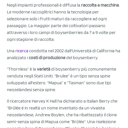
Negli impianti professionali è diffusa la
raccolta a macchina
.
Le moderne raccoglitrici hanno la tecnologia per
selezionare solo i frutti maturi da raccogliere ad ogni
passaggio. La maggior parte dei coltivatori passano
attraverso i loro campi di boysenberries da 7 a 9 volte per
ogni stagione di raccolta.
Una
ricerca
condotta nel 2002 dall'Università di California ha
analizzato i
costi di produzione
del boysenberry.
“Thornless” è la
varietà
di boysenberry più comunemente
venduta negli Stati Uniti. “Brulee” è un tipo senza spine
sviluppato all'estero. “Mapua” e “Tasman” sono due tipi
neozelandesi senza spine.
Il ricercatore Harvey K Hall ha dichiarato a Italian Berry che
“Brûlée è in realtà un nome inventato da un vivaista
neozelandese, Andrew Boylen, che ha ribattezzato il clone
semi-senza spina di Mapua come “Brûlée”. Una riselezione