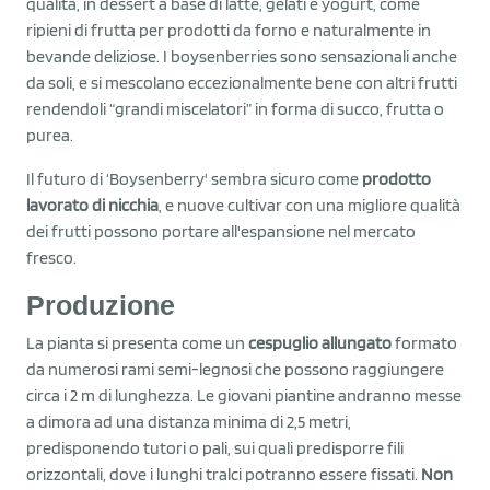
qualità, in dessert a base di latte, gelati e yogurt, come
ripieni di frutta per prodotti da forno e naturalmente in
bevande deliziose. I boysenberries sono sensazionali anche
da soli, e si mescolano eccezionalmente bene con altri frutti
rendendoli “grandi miscelatori” in forma di succo, frutta o
purea.
Il futuro di ‘Boysenberry' sembra sicuro come
prodotto
lavorato di nicchia
, e nuove cultivar con una migliore qualità
dei frutti possono portare all'espansione nel mercato
fresco.
Produzione
La pianta si presenta come un
cespuglio allungato
formato
da numerosi rami semi-legnosi che possono raggiungere
circa i 2 m di lunghezza. Le giovani piantine andranno messe
a dimora ad una distanza minima di 2,5 metri,
predisponendo tutori o pali, sui quali predisporre fili
orizzontali, dove i lunghi tralci potranno essere fissati.
Non