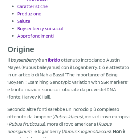
Caratteristiche
Produzione
Salute
Boysenberry sui social
Approfondimenti
Origine
Il
boysenberry
è un
ibrido
ottenuto incrociando Austin
Mayes (Rubus baileyanus) con il Loganberry. Ciò è attestato
in un articolo di Nahla Bassil “The importance of Being
‘Boysen' : Examining Genotypic Variation with SSR markers”
e le informazioni sono corroborate da prove del DNA
(fonte: Harvey K Hall).
Secondo altre fonti sarebbe un incrocio più complesso
ottenuto da lampone (
Rubus idaeus
), mora di rovo europea
(
Rubus fruticosus
), mora di rovo americana (
Rubus
aboriginum
), e loganberry (
Rubus
×
loganobaccus
).
Non è