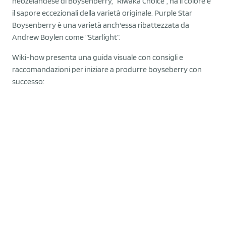
neozelandese di Boysenberry, “Riwaka Choice”, ha il colore e
il sapore eccezionali della varietà originale. Purple Star
Boysenberry è una varietà anch'essa ribattezzata da
Andrew Boylen come “Starlight”.
Wiki-how presenta una guida visuale con consigli e
raccomandazioni per iniziare a produrre boyseberry con
successo:
Scegli una posizione soleggiata
Controlla che il terreno sia ben drenato
Ara bene il terreno
Costruisci le spalliere