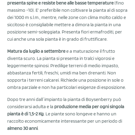
presenta spine e resiste bene alle basse temperature
(fino
massimo -10). E’ preferibile non coltivare la pianta al di sopra
dei 1000 m s.l.m., mentre, nelle zone con clima molto caldo e
siccitoso è consigliabile mettere a dimora la pianta in una
posizione semi-soleggiata. Presenta fiori ermafroditi, per
cui anche una sola pianta è in grado di fruttificare.
Matura da luglio a settembre
e a maturazione il frutto
diventa scuro. La pianta si presenta in tralci vigorosi e
leggermente spinosi. Predilige terreni di medio impasto,
abbastanza fertili, freschi, umidi ma ben drenanti. Non
sopporta i terreni calcarei. Richiede una posizione in sole o
ombra parziale e non ha particolari esigenze di esposizione.
Dopo tre anni dall´impianto la pianta di Boysenberry può
considerarsi adulta e la
produzione media per ogni singola
pianta è di 1,5-2 Kg
. Le piante sono longeve e hanno un
raccolto economicamente interessante per un periodo di
almeno 30 anni
.