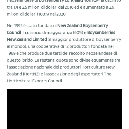
neozelandese di
boysenberry congelati non IQF
ha oscillato
tra 1,4 e 2,5 milioni di dollari dal 2016 ed è aumentato a 2,9
milioni di dollari (108%) nel 2020.
Nel 1992 è stato fondato il
New Zealand Boysenberry
Council
, il cui socio di maggioranza (60%) è
Boysenberries
New Zealand Limited
(il maggior produttore di boysenberry
al mondo), una cooperativa di 12 produttori fondata nel
1989 e che produce due terzi del raccolto neozelandese di
questo ibrido. Le restanti quote sono divise equamente tra
l'associazione nazionale dei produttori Horticulture New
Zealand (HortNZ) e l'associazione degli esportatori The
Horticoltural Exports Council.