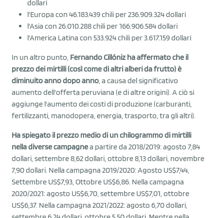
dollari
l'Europa con 46.183.439 chili per 236.909.324 dollari
l'Asia con 26.010.288 chili per 166.906.584 dollari
l'America Latina con 533.924 chili per 3.617.159 dollari
In un altro punto,
Fernando Cillóniz ha affermato che il
prezzo dei mirtilli (così come di altri alberi da frutto) è
diminuito anno dopo anno
, a causa del significativo
aumento dell'offerta peruviana (e di altre origini). A ciò si
aggiunge l'aumento dei costi di produzione (carburanti,
fertilizzanti, manodopera, energia, trasporto, tra gli altri).
Ha spiegato il prezzo medio di un chilogrammo di mirtilli
nella diverse campagne
a partire da 2018/2019: agosto 7,84
dollari, settembre 8,62 dollari, ottobre 8,13 dollari, novembre
7,90 dollari. Nella campagna 2019/2020: Agosto US$7,44,
Settembre US$7,93, Ottobre US$6,86. Nella campagna
2020/2021: agosto US$6,70, settembre US$7,01, ottobre
US$6,37. Nella campagna 2021/2022: agosto 6,70 dollari,
settembre 6,24 dollari, ottobre 5,50 dollari. Mentre nella