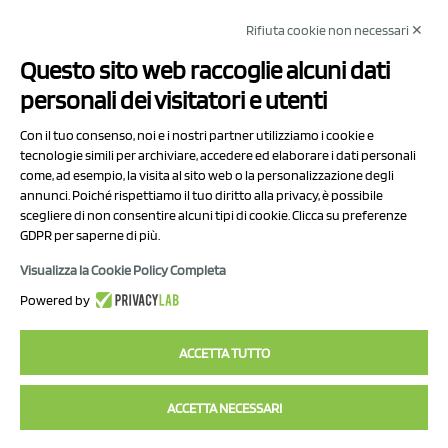
Rifiuta cookie non necessari ✕
NCX Drahorad srl
Questo sito web raccoglie alcuni dati
Via Prov.le Sassuolo Vignola 315/1
personali dei visitatori e utenti
41057 Spilamberto (MO)
Italy
Con il tuo consenso, noi e i nostri partner utilizziamo i cookie e
tecnologie simili per archiviare, accedere ed elaborare i dati personali
come, ad esempio, la visita al sito web o la personalizzazione degli
P.I/C.F. 01041460369
annunci. Poiché rispettiamo il tuo diritto alla privacy, è possibile
REA: MO 208553
scegliere di non consentire alcuni tipi di cookie. Clicca su preferenze
GDPR per saperne di più.
Capitale sociale Euro 50.000,00 i.v.
Visualizza la Cookie Policy Completa
Contatti
Powered by
Informativa sul trattamento dei dati
ACCETTA TUTTO
ACCETTA NECESSARI
2023 NCX Drahorad srl - All rights reserved