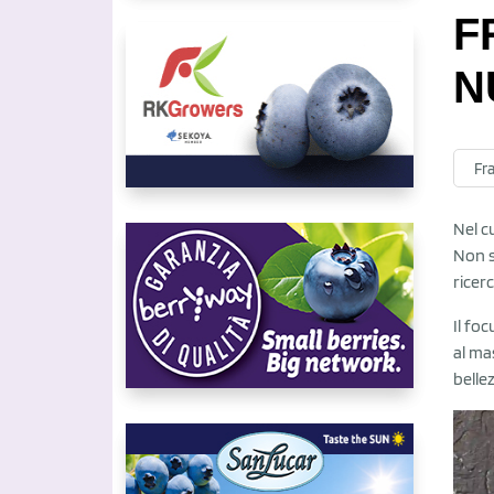
F
N
Fr
Nel c
Non s
ricer
Il foc
al ma
belle