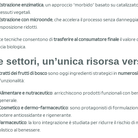
Estrazione enzimatica
, un approccio “morbido” basato su catalizzato
tessuti vegetali.
Estrazione con microonde
, che accelera il processo senza danneggiare
esposizione ridotti.
e tecniche consentono di
trasferire al consumatore finale
il valore
cia biologica.
e settori, un’unica risorsa ver
tratti dei frutti di bosco
sono oggi ingredienti strategici in
numerosi 
funzionalità:
Alimentare e nutraceutico
: arricchiscono prodotti funzionali con ben
generale.
Cosmetico e dermo-farmaceutico
: sono protagonisti di formulazioni 
potere antiossidante e rigenerante.
Farmaceutico
: la loro integrazione è studiata per ridurre il rischio 
olistico al benessere.