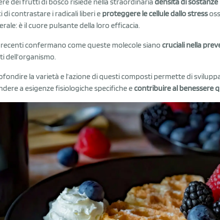
tere dei frutti di bosco risiede nella straordinaria
densità di sostanze 
 di contrastare i radicali liberi e
proteggere le cellule dallo stress
oss
erale: è il cuore pulsante della loro efficacia.
 recenti confermano come queste molecole siano
cruciali nella pre
ti dell’organismo.
fondire la varietà e l’azione di questi composti permette di svilup
ndere a esigenze fisiologiche specifiche e
contribuire al benessere 