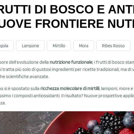
RUTTI DI BOSCO E ANT
UOVE FRONTIERE NU
agola
Lampone
Mirtillo
Mora
Ribes Rosso
uore dell’evoluzione della
nutrizione funzionale
, i frutti di bosco 
i tratta più solo di gustosi ingredienti per ricette tradizionali, ma di 
che scientifiche avanzate.
us si è spostato sulla
ricchezza molecolare di mirtilli
, lamponi, more e 
ssimo i composti antiossidanti. Il risultato? Nuove prospettive app
zza.