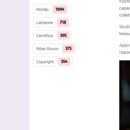
Il po
capaci
1694
Mirtillo
collat
718
Lampone
Studi
tessu
395
Carrefour
Appro
375
Ribes Rosso
rispo
354
Copyright