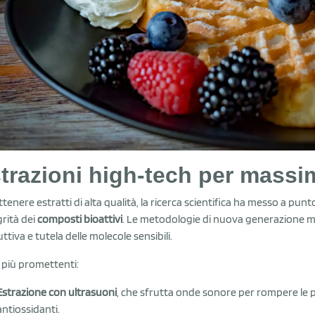
trazioni high-tech per massim
ttenere estratti di alta qualità, la ricerca scientifica ha messo a pun
grità dei
composti bioattivi
. Le metodologie di nuova generazione mir
ttiva e tutela delle molecole sensibili.
e più promettenti:
Estrazione con ultrasuoni
, che sfrutta onde sonore per rompere le paret
antiossidanti.