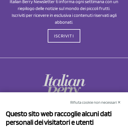
Italian Berry Newsletter ti informa ogni settimana con un
riepilogo delle notizie sul mondo dei piccoli frutti.
Iscriviti per ricevere in esclusiva i contenuti riservati agli
abbonati.
ISCRIVITI
Rifiuta cookie non necessari ✕
NCX Drahorad srl
Questo sito web raccoglie alcuni dati
Via Prov.le Sassuolo Vignola 315/1
personali dei visitatori e utenti
41057 Spilamberto (MO)