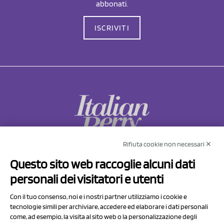
abbonati.
ISCRIVITI
Rifiuta cookie non necessari ✕
NCX Drahorad srl
Questo sito web raccoglie alcuni dati
Via Prov.le Sassuolo Vignola 315/1
personali dei visitatori e utenti
41057 Spilamberto (MO)
Italy
Con il tuo consenso, noi e i nostri partner utilizziamo i cookie e
tecnologie simili per archiviare, accedere ed elaborare i dati personali
come, ad esempio, la visita al sito web o la personalizzazione degli
P.I/C.F. 01041460369