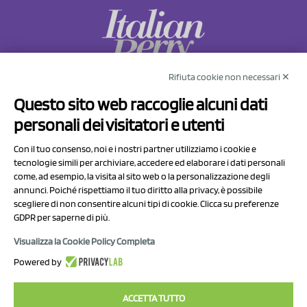
Rifiuta cookie non necessari ✕
NCX Drahorad srl
Questo sito web raccoglie alcuni dati
Via Prov.le Sassuolo Vignola 315/1
personali dei visitatori e utenti
41057 Spilamberto (MO)
Italy
Con il tuo consenso, noi e i nostri partner utilizziamo i cookie e
tecnologie simili per archiviare, accedere ed elaborare i dati personali
come, ad esempio, la visita al sito web o la personalizzazione degli
P.I/C.F. 01041460369
annunci. Poiché rispettiamo il tuo diritto alla privacy, è possibile
REA: MO 208553
scegliere di non consentire alcuni tipi di cookie. Clicca su preferenze
GDPR per saperne di più.
Capitale sociale Euro 50.000,00 i.v.
Visualizza la Cookie Policy Completa
Contatti
Powered by
Informativa sul trattamento dei dati
ACCETTA TUTTO