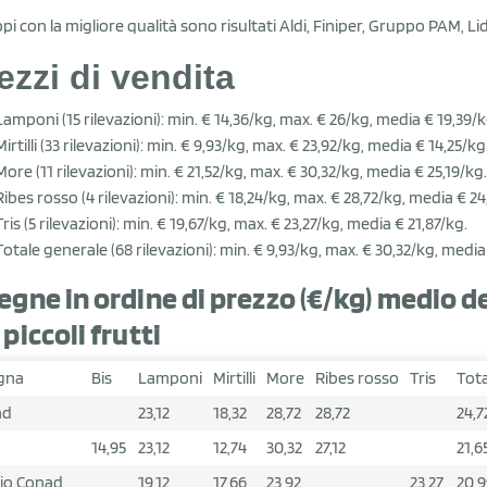
pi con la migliore qualità sono risultati Aldi, Finiper, Gruppo PAM, Lidl,
ezzi di vendita
Lamponi (15 rilevazioni): min. € 14,36/kg, max. € 26/kg, media € 19,39/k
Mirtilli (33 rilevazioni): min. € 9,93/kg, max. € 23,92/kg, media € 14,25/kg
More (11 rilevazioni): min. € 21,52/kg, max. € 30,32/kg, media € 25,19/kg.
Ribes rosso (4 rilevazioni): min. € 18,24/kg, max. € 28,72/kg, media € 24
Tris (5 rilevazioni): min. € 19,67/kg, max. € 23,27/kg, media € 21,87/kg.
Totale generale (68 rilevazioni): min. € 9,93/kg, max. € 30,32/kg, media
egne in ordine di prezzo (€/kg) medio d
 piccoli frutti
gna
Bis
Lamponi
Mirtilli
More
Ribes rosso
Tris
Tota
ad
23,12
18,32
28,72
28,72
24,7
14,95
23,12
12,74
30,32
27,12
21,6
io Conad
19,12
17,66
23,92
23,27
20,9