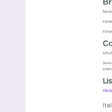
B
Nei p
Il br
Il br
Co
52% d
Sono 
Inter
Lis
Clicc
Ita