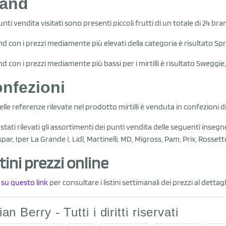
rand
unti vendita visitati sono presenti piccoli frutti di un totale di 24 bra
and con i prezzi mediamente più elevati della categoria è risultato Spr
and con i prezzi mediamente più bassi per i mirtilli è risultato Sweggi
nfezioni
elle referenze rilevate nel prodotto mirtilli è venduta in confezioni d
stati rilevati gli assortimenti dei punti vendita delle seguenti insegn
spar, Iper La Grande I, Lidl, Martinelli, MD, Migross, Pam, Prix, Rosset
tini prezzi online
a su questo link
per consultare i listini settimanali dei prezzi al dettag
lian Berry - Tutti i diritti riservati