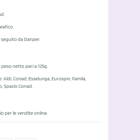
nd.
eafico.
e, seguito da Danper.
i peso netto pari a 125g.
e: Aldi, Conad, Esselunga, Eurospin, Famila,
to, Spazio Conad.
lio per le vendite online.