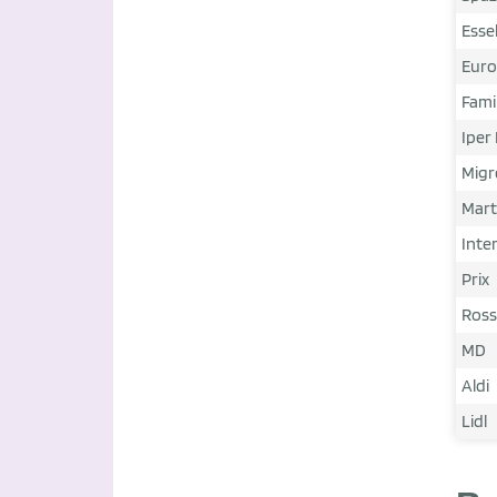
Esse
Euro
Fami
Iper
Migr
Marti
Inte
Prix
Ross
MD
Aldi
Lidl