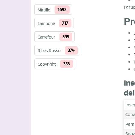
I grup
1692
Mirtillo
Pr
717
Lampone
395
Carrefour
374
Ribes Rosso
353
Copyright
Ins
dei
Inse
Con
Pam
Spaz