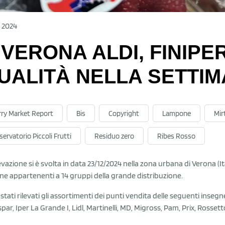
c 2024
 VERONA ALDI, FINIPER
UALITÀ NELLA SETTIM
rry Market Report
Bis
Copyright
Lampone
Mirt
ervatorio Piccoli Frutti
Residuo zero
Ribes Rosso
levazione si è svolta in data 23/12/2024 nella zona urbana di Verona (It
ne appartenenti a 14 gruppi della grande distribuzione.
stati rilevati gli assortimenti dei punti vendita delle seguenti insegn
spar, Iper La Grande I, Lidl, Martinelli, MD, Migross, Pam, Prix, Rosset