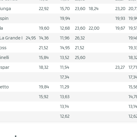
lunga
22,92
15,70
23,60
18,24
23,20
20,7
spin
19,94
19,93
19,9
la
19,60
12,68
23,60
22,00
19,67
19,5
 La Grande I
24,95
14,36
11,96
26,32
19,4
oss
21,52
14,95
21,52
19,3
nelli
15,84
13,52
25,60
18,3
rspar
18,32
11,54
23,27
17,71
17,34
17,3
etto
19,84
11,29
15,5
15,92
13,63
14,7
13,14
13,1
12,62
12,6