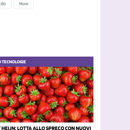
illo
More
O
TECNOLOGIE
 HEIJN: LOTTA ALLO SPRECO CON NUOVI