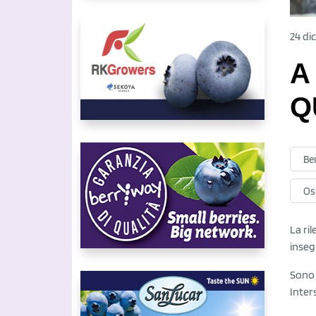
24 di
A
Q
Be
Oss
La ri
inseg
Sono 
Inter