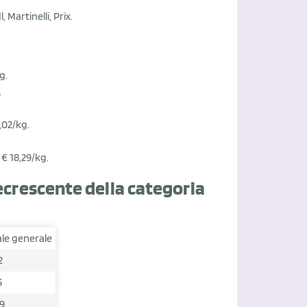
 Martinelli, Prix.
g.
.
,02/kg.
 € 18,29/kg.
ecrescente della categoria
le generale
2
5
9