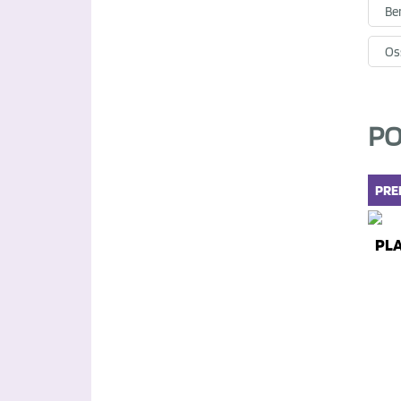
Be
Oss
PO
PRE
PLA