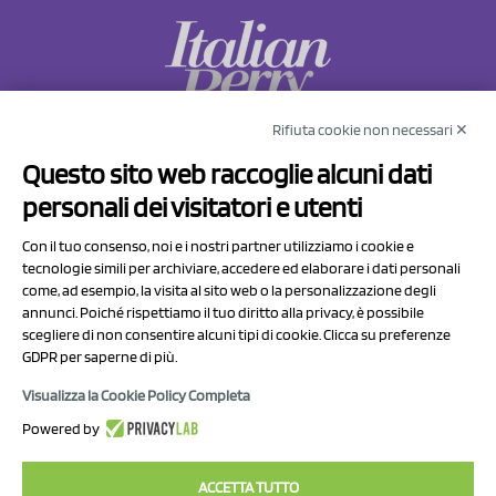
Rifiuta cookie non necessari ✕
NCX Drahorad srl
Questo sito web raccoglie alcuni dati
Via Prov.le Sassuolo Vignola 315/1
personali dei visitatori e utenti
41057 Spilamberto (MO)
Italy
Con il tuo consenso, noi e i nostri partner utilizziamo i cookie e
tecnologie simili per archiviare, accedere ed elaborare i dati personali
come, ad esempio, la visita al sito web o la personalizzazione degli
P.I/C.F. 01041460369
annunci. Poiché rispettiamo il tuo diritto alla privacy, è possibile
REA: MO 208553
scegliere di non consentire alcuni tipi di cookie. Clicca su preferenze
GDPR per saperne di più.
Capitale sociale Euro 50.000,00 i.v.
Visualizza la Cookie Policy Completa
Contatti
Powered by
Informativa sul trattamento dei dati
ACCETTA TUTTO