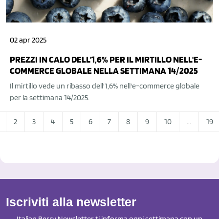
02 apr 2025
PREZZI IN CALO DELL'1,6% PER IL MIRTILLO NELL'E-
COMMERCE GLOBALE NELLA SETTIMANA 14/2025
Il mirtillo vede un ribasso dell'1,6% nell'e-commerce globale
per la settimana 14/2025.
2
3
4
5
6
7
8
9
10
...
19
Iscriviti alla newsletter
Italian Berry Newsletter ti informa ogni settimana con un