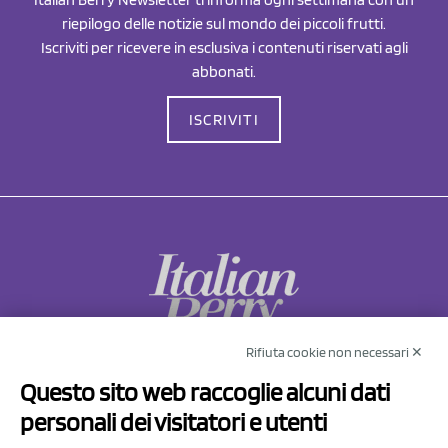
riepilogo delle notizie sul mondo dei piccoli frutti.
Iscriviti per ricevere in esclusiva i contenuti riservati agli
abbonati.
ISCRIVITI
Rifiuta cookie non necessari ✕
NCX Drahorad srl
Questo sito web raccoglie alcuni dati
Via Prov.le Sassuolo Vignola 315/1
personali dei visitatori e utenti
41057 Spilamberto (MO)
Italy