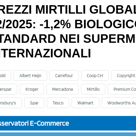
REZZI MIRTILLI GLOBA
2/2025: -1,2% BIOLOGIC
TANDARD NEI SUPERM
NTERNAZIONALI
old
Albert Heijn
Carrefour
Coop CH
Copyright
terspar
Kroger
Mercadona
Mirtillo
Premium Co
insbury's
Spar
Tesco
Walmart
Woolworths Au
servatori E-Commerce