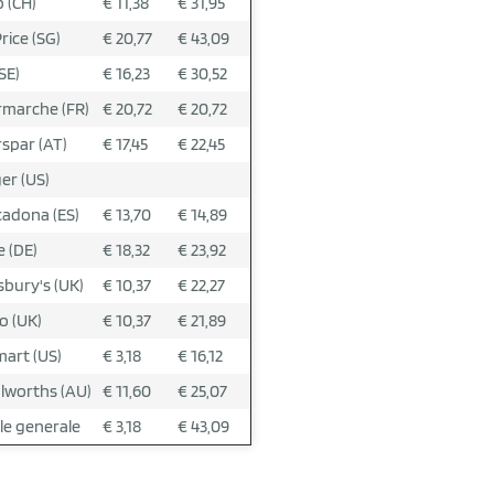
 (CH)
€ 11,38
€ 31,95
rice (SG)
€ 20,77
€ 43,09
SE)
€ 16,23
€ 30,52
rmarche (FR)
€ 20,72
€ 20,72
rspar (AT)
€ 17,45
€ 22,45
er (US)
adona (ES)
€ 13,70
€ 14,89
 (DE)
€ 18,32
€ 23,92
sbury's (UK)
€ 10,37
€ 22,27
o (UK)
€ 10,37
€ 21,89
art (US)
€ 3,18
€ 16,12
worths (AU)
€ 11,60
€ 25,07
le generale
€ 3,18
€ 43,09