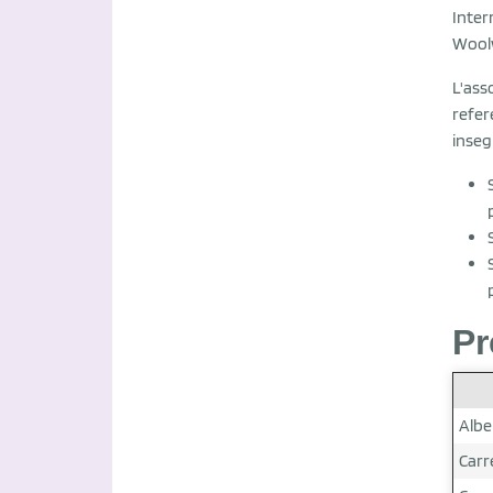
Inter
Woolw
L'ass
refer
inseg
Pr
Albe
Carr