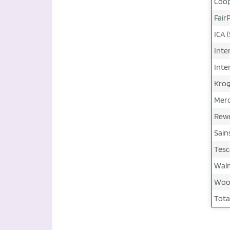
Coop
FairP
ICA (
Inte
Inte
Krog
Merc
Rewe
Sain
Tesc
Walm
Wool
Tota