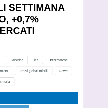
LI SETTIMANA
O, +0,7%
ERCATI
FairPrice
ica
Intermarché
ntent
Prezzi globali mirtilli
Rewe
stralia