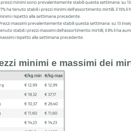
I prezzi minimi sono prevalentemente stabili questa settimana: su 13 
77% ha tenuto stabili i prezzi minimi dell'assortimento mirtilli, il 15% l
minimi rispetto alla settimana precedente.
Prezzi massimi prevalentemente stabili questa settimana: su 13 inseg
tenuto stabili i prezzi massimi dell'assortimento mirtilli, il 8% li ha au
massimi rispetto alla settimana precedente.
ezzi minimi e massimi dei mirt
€/kg min
€/kg max
 g
€ 12,99
€ 12,99
g
€ 18,32
€ 37,17
g
€ 10,37
€ 26,40
g
€ 11,60
€ 11,60
g
€ 14,23
€ 14,23