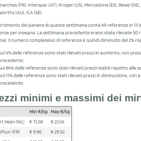
marches (FR), Interspar (AT), Kroger (US), Mercadona (ES), Rewe (DE), 
orths (AU), ICA (SE).
ortimento del paniere di questa settimana conta 49 referenze in 13 i
enze per insegna. La settimana precedente erano state rilevate 50 r
na). Il numero complessivo di referenze è quindi diminuito del 2% ri
Sul 4% delle referenze sono stati rilevati prezzi in aumento, con prez
precedente;
Sul 84% delle referenze sono stati rilevati prezzi stabili rispetto all
Sul 11% delle referenze sono stati rilevati prezzi in diminuzione, con p
precedente.
ezzi minimi e massimi dei mirt
Min €/kg
Max €/kg
rt Heijn (NL)
€ 13,58
€ 22,45
efour (FR)
€ 9,96
€ 29,52