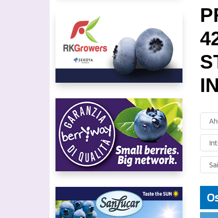
P
4
S
I
Ah
In
Sa
Os