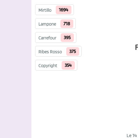
1694
Mirtillo
718
Lampone
395
Carrefour
375
Ribes Rosso
354
Copyright
Le 14