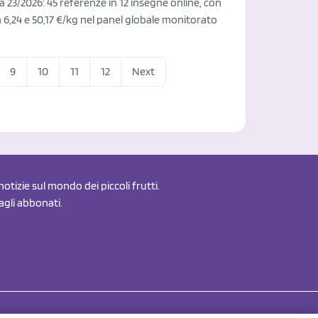
 23/2026: 45 referenze in 12 insegne online, con
a 6,24 e 50,17 €/kg nel panel globale monitorato
9
10
11
12
Next
otizie sul mondo dei piccoli frutti.
 agli abbonati.