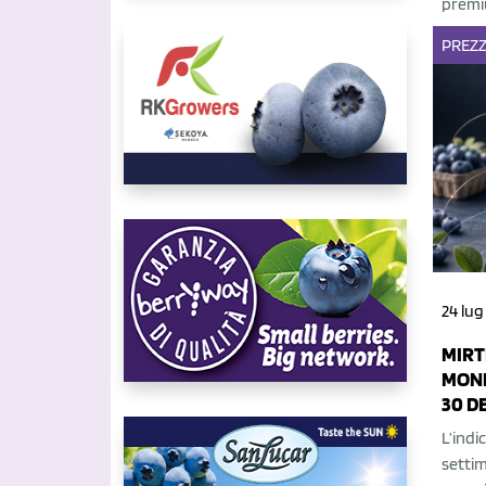
premiu
PREZZ
24 lug
MIRT
MOND
30 D
L’indi
settim