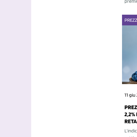
premiu
PREZZ
11 giu
PREZ
2,2%
RETA
L’indi