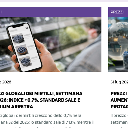
I
PREZZI
o 2026
31 lug 20
ZI GLOBALI DEI MIRTILLI, SETTIMANA
PREZZI 
026: INDICE +0,7%, STANDARD SALE E
AUMENT
MIUM ARRETRA
PROTAG
zi globali dei mirtilli crescono dello 0,7% nella
Il prezzo 
ana 32 del 2026: lo standard sale di 7,13%, mentre il
settimana