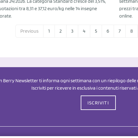
ana 24/2026. La categoria Standard cresce del 3,51%,
settimana
otazioni tra 8,31 e 37,12 euro/kg nelle 14 insegne
prezzi tr
orate.
online.
Previous
1
2
3
4
5
6
7
8
an Berry Newsletter ti informa ogni settimana con un riepilogo delle n
Iscriviti per ricevere in esclusiva i contenuti riservati
ISCRIVITI