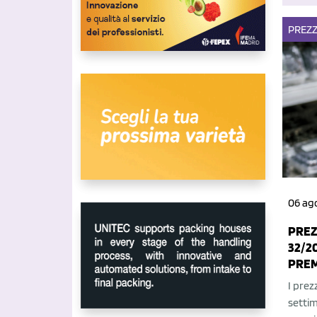
PREZZ
06 ag
PREZ
32/2
PRE
I prez
settim