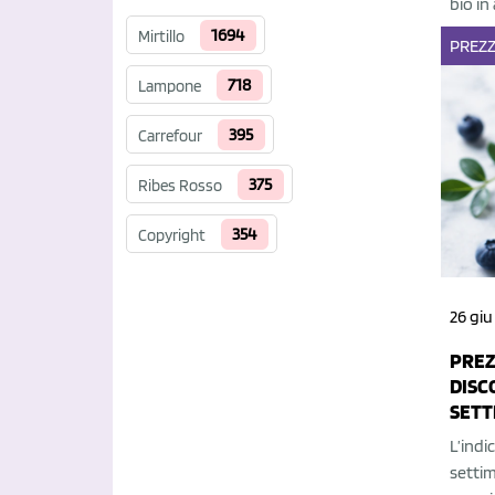
bio in
1694
Mirtillo
PREZZ
718
Lampone
395
Carrefour
375
Ribes Rosso
354
Copyright
26 giu
PREZZ
DISC
SETT
L’indic
setti