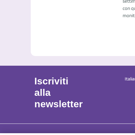
settim
con qu
monit
Iscriviti
Itali
alla
newsletter