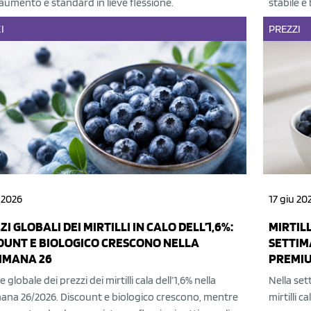
 aumento e standard in lieve flessione.
stabile e
I
PREZZI
 2026
17 giu 20
I GLOBALI DEI MIRTILLI IN CALO DELL’1,6%:
MIRTILL
OUNT E BIOLOGICO CRESCONO NELLA
SETTIM
IMANA 26
PREMIU
e globale dei prezzi dei mirtilli cala dell’1,6% nella
Nella set
mana 26/2026. Discount e biologico crescono, mentre
mirtilli c