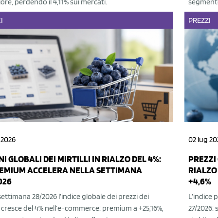
re, perdendo il 4,11% sui mercati.
segmento
I
PREZZI
 2026
02 lug 20
NI GLOBALI DEI MIRTILLI IN RIALZO DEL 4%:
PREZZI 
REMIUM ACCELERA NELLA SETTIMANA
RIALZO
026
+4,6%
settimana 28/2026 l’indice globale dei prezzi dei
L’indice p
li cresce del 4% nell’e-commerce: premium a +25,16%,
27/2026: 