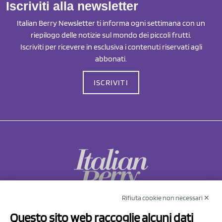
Iscriviti alla newsletter
Italian Berry Newsletter ti informa ogni settimana con un
riepilogo delle notizie sul mondo dei piccoli frutti.
Iscriviti per ricevere in esclusiva i contenuti riservati agli
abbonati.
ISCRIVITI
Rifiuta cookie non necessari ✕
NCX Drahorad srl
Questo sito web raccoglie alcuni dati
Via Prov.le Sassuolo Vignola 315/1