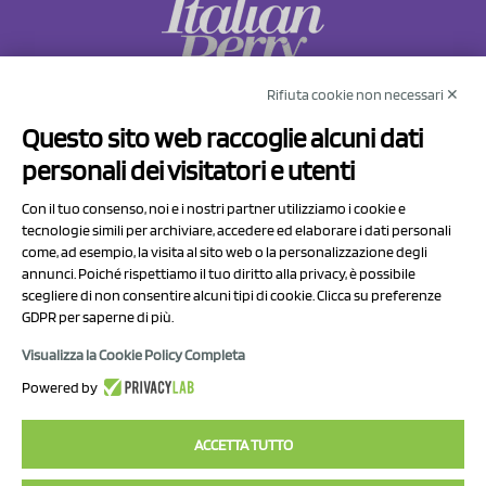
Rifiuta cookie non necessari ✕
NCX Drahorad srl
Questo sito web raccoglie alcuni dati
Via Prov.le Sassuolo Vignola 315/1
personali dei visitatori e utenti
41057 Spilamberto (MO)
Italy
Con il tuo consenso, noi e i nostri partner utilizziamo i cookie e
tecnologie simili per archiviare, accedere ed elaborare i dati personali
come, ad esempio, la visita al sito web o la personalizzazione degli
P.I/C.F. 01041460369
annunci. Poiché rispettiamo il tuo diritto alla privacy, è possibile
REA: MO 208553
scegliere di non consentire alcuni tipi di cookie. Clicca su preferenze
GDPR per saperne di più.
Capitale sociale Euro 50.000,00 i.v.
Visualizza la Cookie Policy Completa
Contatti
Powered by
Informativa sul trattamento dei dati
ACCETTA TUTTO