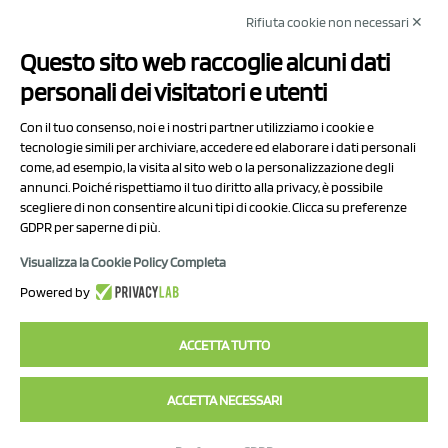
Rifiuta cookie non necessari ✕
NCX Drahorad srl
Questo sito web raccoglie alcuni dati
Via Prov.le Sassuolo Vignola 315/1
personali dei visitatori e utenti
41057 Spilamberto (MO)
Italy
Con il tuo consenso, noi e i nostri partner utilizziamo i cookie e
tecnologie simili per archiviare, accedere ed elaborare i dati personali
come, ad esempio, la visita al sito web o la personalizzazione degli
P.I/C.F. 01041460369
annunci. Poiché rispettiamo il tuo diritto alla privacy, è possibile
REA: MO 208553
scegliere di non consentire alcuni tipi di cookie. Clicca su preferenze
GDPR per saperne di più.
Capitale sociale Euro 50.000,00 i.v.
Visualizza la Cookie Policy Completa
Contatti
Powered by
Informativa sul trattamento dei dati
ACCETTA TUTTO
ACCETTA NECESSARI
2023 NCX Drahorad srl - All rights reserved