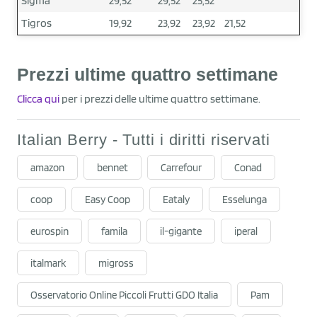
Sigma
29,52
29,52
25,52
Tigros
19,92
23,92
23,92
21,52
Prezzi ultime quattro settimane
Clicca qui
per i prezzi delle ultime quattro settimane.
Italian Berry - Tutti i diritti riservati
amazon
bennet
Carrefour
Conad
coop
Easy Coop
Eataly
Esselunga
eurospin
famila
il-gigante
iperal
italmark
migross
Osservatorio Online Piccoli Frutti GDO Italia
Pam