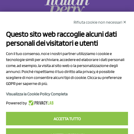
Rifiuta cookie non necessari ✕
NCX Drahorad srl
Questo sito web raccoglie alcuni dati
Via Prov.le Sassuolo Vignola 315/1
personali dei visitatori e utenti
41057 Spilamberto (MO)
Italy
Con il tuo consenso, noi e i nostri partner utilizziamo i cookie e
tecnologie simili per archiviare, accedere ed elaborare i dati personali
come, ad esempio, la visita al sito web o la personalizzazione degli
P.I/C.F. 01041460369
annunci. Poiché rispettiamo il tuo diritto alla privacy, è possibile
REA: MO 208553
scegliere di non consentire alcuni tipi di cookie. Clicca su preferenze
GDPR per saperne di più.
Capitale sociale Euro 50.000,00 i.v.
Visualizza la Cookie Policy Completa
Contatti
Powered by
Informativa sul trattamento dei dati
ACCETTA TUTTO