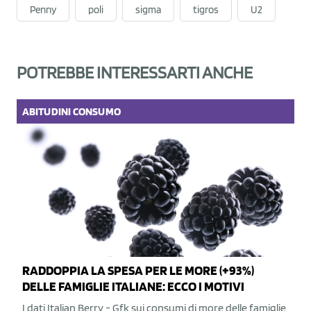
Penny
poli
sigma
tigros
U2
POTREBBE INTERESSARTI ANCHE
ABITUDINI
CONSUMO
RADDOPPIA LA SPESA PER LE MORE (+93%)
DELLE FAMIGLIE ITALIANE: ECCO I MOTIVI
I dati Italian Berry - Gfk sui consumi di more delle famiglie