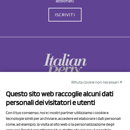
abbonati.
ISCRIVITI
Rifiuta cookie non necessari ✕
NCX Drahorad srl
Questo sito web raccoglie alcuni dati
Via Prov.le Sassuolo Vignola 315/1
personali dei visitatori e utenti
41057 Spilamberto (MO)
Italy
Con il tuo consenso, noi e i nostri partner utilizziamo i cookie e
tecnologie simili per archiviare, accedere ed elaborare i dati personali
come, ad esempio, la visita al sito web o la personalizzazione degli
P.I/C.F. 01041460369