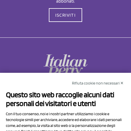
abbonati.
ISCRIVITI
Rifiuta cookie non necessari ✕
NCX Drahorad srl
Questo sito web raccoglie alcuni dati
Via Prov.le Sassuolo Vignola 315/1
personali dei visitatori e utenti
41057 Spilamberto (MO)
Italy
Con il tuo consenso, noi e i nostri partner utilizziamo i cookie e
tecnologie simili per archiviare, accedere ed elaborare i dati personali
come, ad esempio, la visita al sito web o la personalizzazione degli
P.I/C.F. 01041460369