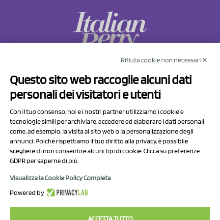
Rifiuta cookie non necessari ✕
NCX Drahorad srl
Questo sito web raccoglie alcuni dati
Via Prov.le Sassuolo Vignola 315/1
personali dei visitatori e utenti
41057 Spilamberto (MO)
Italy
Con il tuo consenso, noi e i nostri partner utilizziamo i cookie e
tecnologie simili per archiviare, accedere ed elaborare i dati personali
come, ad esempio, la visita al sito web o la personalizzazione degli
P.I/C.F. 01041460369
annunci. Poiché rispettiamo il tuo diritto alla privacy, è possibile
REA: MO 208553
scegliere di non consentire alcuni tipi di cookie. Clicca su preferenze
GDPR per saperne di più.
Capitale sociale Euro 50.000,00 i.v.
Visualizza la Cookie Policy Completa
Contatti
Powered by
Informativa sul trattamento dei dati
ACCETTA TUTTO