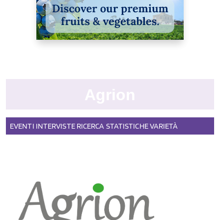
Agrion
EVENTI
INTERVISTE
RICERCA
STATISTICHE
VARIETÀ