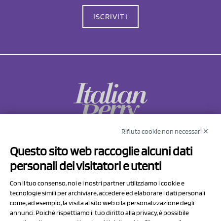
ISCRIVITI
Rifiuta cookie non necessari ✕
NCX Drahorad srl
Questo sito web raccoglie alcuni dati
Via Prov.le Sassuolo Vignola 315/1
personali dei visitatori e utenti
41057 Spilamberto (MO)
Italy
Con il tuo consenso, noi e i nostri partner utilizziamo i cookie e
tecnologie simili per archiviare, accedere ed elaborare i dati personali
come, ad esempio, la visita al sito web o la personalizzazione degli
P.I/C.F. 01041460369
annunci. Poiché rispettiamo il tuo diritto alla privacy, è possibile