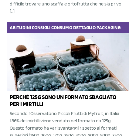
difficile trovare uno scaffale ortofrutta che ne sia privo
[…]
ABITUDINI
CONSIGLI
CONSUMO
DETTAGLIO
PACKAGING
PERCHÈ 125G SONO UN FORMATO SBAGLIATO
PER I MIRTILLI
Secondo l'Osservatorio Piccoli Frutti di Myfruit, in Italia
l'86% dei mirtilli viene venduto nel formato da 125g.
Questo formato ha vari svantaggi rispetto ai formati
superiori (150g, 160g, 170g, 250g, 300g, 400g, 500g, 750g,