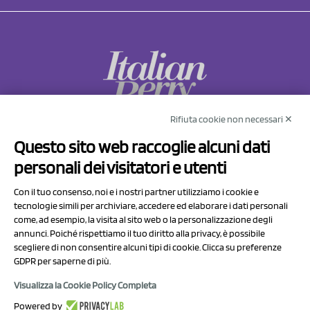
Rifiuta cookie non necessari ✕
NCX Drahorad srl
Questo sito web raccoglie alcuni dati
Via Prov.le Sassuolo Vignola 315/1
personali dei visitatori e utenti
41057 Spilamberto (MO)
Italy
Con il tuo consenso, noi e i nostri partner utilizziamo i cookie e
tecnologie simili per archiviare, accedere ed elaborare i dati personali
come, ad esempio, la visita al sito web o la personalizzazione degli
P.I/C.F. 01041460369
annunci. Poiché rispettiamo il tuo diritto alla privacy, è possibile
REA: MO 208553
scegliere di non consentire alcuni tipi di cookie. Clicca su preferenze
Capitale sociale Euro 50.000,00 i.v.
GDPR per saperne di più.
Visualizza la Cookie Policy Completa
Contatti
Powered by