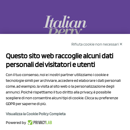
Rifiuta cookie non necessari ✕
NCX Drahorad srl
Questo sito web raccoglie alcuni dati
Via Prov.le Sassuolo Vignola 315/1
personali dei visitatori e utenti
41057 Spilamberto (MO)
Italy
Con il tuo consenso, noi e i nostri partner utilizziamo i cookie e
tecnologie simili per archiviare, accedere ed elaborare i dati personali
come, ad esempio, la visita al sito web o la personalizzazione degli
P.I/C.F. 01041460369
annunci. Poiché rispettiamo il tuo diritto alla privacy, è possibile
REA: MO 208553
scegliere di non consentire alcuni tipi di cookie. Clicca su preferenze
Capitale sociale Euro 50.000,00 i.v.
GDPR per saperne di più.
Visualizza la Cookie Policy Completa
Contatti
Powered by
Informativa sul trattamento dei dati