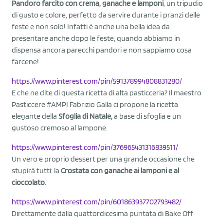
Pandoro farcito con crema, ganache e lamponi
, un tripudio
di gusto e colore, perfetto da servire durante i pranzi delle
feste e non solo! Infatti è anche una bella idea da
presentare anche dopo le feste, quando abbiamo in
dispensa ancora parecchi pandori e non sappiamo cosa
farcene!
https://www.pinterest.com/pin/591378994808831280/
E che ne dite di questa ricetta di alta pasticceria? Il maestro
Pasticcere #AMPI Fabrizio Galla ci propone la ricetta
elegante della
Sfoglia di Natale,
a base di sfoglia e un
gustoso cremoso al lampone.
https://www.pinterest.com/pin/376965431316839511/
Un vero e proprio dessert per una grande occasione che
stupirà tutti: la
Crostata con ganache ai lamponi e al
cioccolato
.
https://www.pinterest.com/pin/601863937702793482/
Direttamente dalla quattordicesima puntata di Bake Off