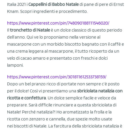
Italia 2021 i
Cappellini di Babbo Natale
di pane di pere di Ernst
Knam. Scopri ingredienti e procedimento.
https://www.pinterest.com/pin/748090188111546020/
Il
tronchetto di Natale
è un dolce classico di questo periodo
dell’anno. Qui ve lo proponiamo nella versione al
mascarpone con un morbido biscotto bagnato con il caffè e
una crema leggera al mascarpone, il tutto ricoperto da un
velo di cacao amaro e presentato con freschi e dolci
lamponi.
https://www.pinterest.com/pin/301811612533738159/
Dopo un bel pranzo ricco di portate non sempre c’è posto
per il dolce! Così vi presentiamo una
sbriciolata natalizia con
ricotta e confettura
. Un dolce semplice facile e veloce da
preparare. Sarà difficile rinunciare a questa sbriciolata di
Natale! Perché natalizia?! Ho aromatizzato la frolla e la
ricotta con zenzero e cannella, due spezie molto usate
nei biscotti di Natale. La farcitura della sbriciolata natalizia è