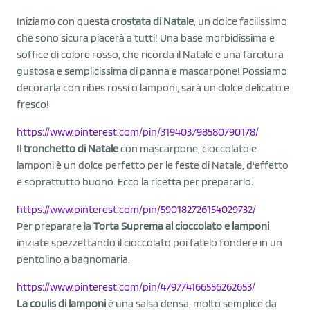
Iniziamo con questa
crostata di Natale
, un dolce facilissimo
che sono sicura piacerà a tutti! Una base morbidissima e
soffice di colore rosso, che ricorda il Natale e una farcitura
gustosa e semplicissima di panna e mascarpone! Possiamo
decorarla con ribes rossi o lamponi, sarà un dolce delicato e
fresco!
https://www.pinterest.com/pin/319403798580790178/
Il
tronchetto di Natale
con mascarpone, cioccolato e
lamponi è un dolce perfetto per le feste di Natale, d'effetto
e soprattutto buono. Ecco la ricetta per prepararlo.
https://www.pinterest.com/pin/590182726154029732/
Per preparare la
Torta Suprema al cioccolato e lamponi
iniziate spezzettando il cioccolato poi fatelo fondere in un
pentolino a bagnomaria.
https://www.pinterest.com/pin/479774166556262653/
La coulis di lamponi
è una salsa densa, molto semplice da