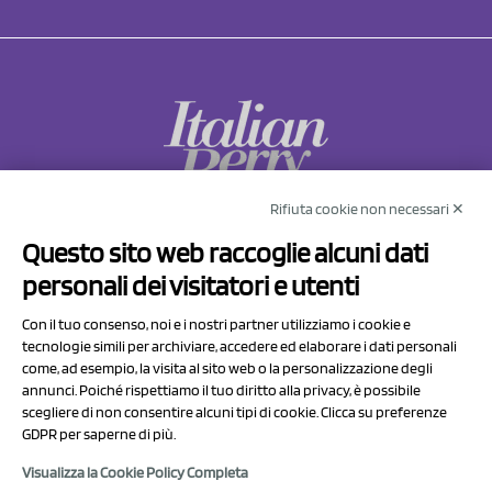
Rifiuta cookie non necessari ✕
NCX Drahorad srl
Questo sito web raccoglie alcuni dati
Via Prov.le Sassuolo Vignola 315/1
personali dei visitatori e utenti
41057 Spilamberto (MO)
Italy
Con il tuo consenso, noi e i nostri partner utilizziamo i cookie e
tecnologie simili per archiviare, accedere ed elaborare i dati personali
come, ad esempio, la visita al sito web o la personalizzazione degli
P.I/C.F. 01041460369
annunci. Poiché rispettiamo il tuo diritto alla privacy, è possibile
REA: MO 208553
scegliere di non consentire alcuni tipi di cookie. Clicca su preferenze
Capitale sociale Euro 50.000,00 i.v.
GDPR per saperne di più.
Visualizza la Cookie Policy Completa