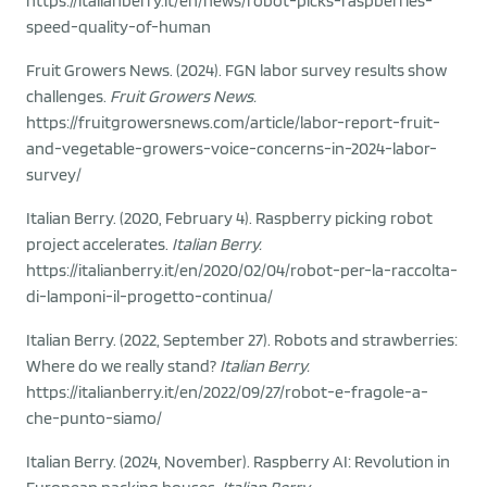
https://italianberry.it/en/news/robot-picks-raspberries-
speed-quality-of-human
Fruit Growers News. (2024). FGN labor survey results show
challenges.
Fruit Growers News.
https://fruitgrowersnews.com/article/labor-report-fruit-
and-vegetable-growers-voice-concerns-in-2024-labor-
survey/
Italian Berry. (2020, February 4). Raspberry picking robot
project accelerates.
Italian Berry.
https://italianberry.it/en/2020/02/04/robot-per-la-raccolta-
di-lamponi-il-progetto-continua/
Italian Berry. (2022, September 27). Robots and strawberries:
Where do we really stand?
Italian Berry.
https://italianberry.it/en/2022/09/27/robot-e-fragole-a-
che-punto-siamo/
Italian Berry. (2024, November). Raspberry AI: Revolution in