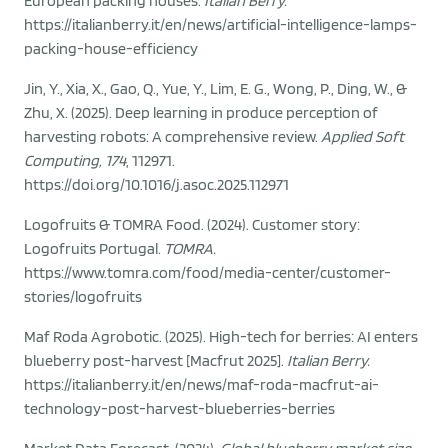
European packing houses.
Italian Berry.
https://italianberry.it/en/news/artificial-intelligence-lamps-
packing-house-efficiency
Jin, Y., Xia, X., Gao, Q., Yue, Y., Lim, E. G., Wong, P., Ding, W., &
Zhu, X. (2025). Deep learning in produce perception of
harvesting robots: A comprehensive review.
Applied Soft
Computing, 174
, 112971.
https://doi.org/10.1016/j.asoc.2025.112971
Logofruits & TOMRA Food. (2024). Customer story:
Logofruits Portugal.
TOMRA.
https://www.tomra.com/food/media-center/customer-
stories/logofruits
Maf Roda Agrobotic. (2025). High-tech for berries: AI enters
blueberry post-harvest [Macfrut 2025].
Italian Berry.
https://italianberry.it/en/news/maf-roda-macfrut-ai-
technology-post-harvest-blueberries-berries