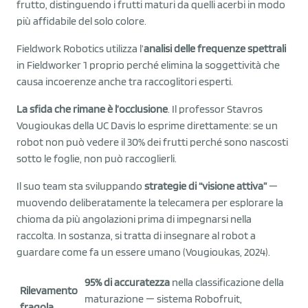
frutto, distinguendo i frutti maturi da quelli acerbi in modo
più affidabile del solo colore.
Fieldwork Robotics utilizza l’
analisi delle frequenze spettrali
in Fieldworker 1 proprio perché elimina la soggettività che
causa incoerenze anche tra raccoglitori esperti.
La sfida che rimane è l’occlusione
. Il professor Stavros
Vougioukas della UC Davis lo esprime direttamente: se un
robot non può vedere il 30% dei frutti perché sono nascosti
sotto le foglie, non può raccoglierli.
Il suo team sta sviluppando
strategie di “visione attiva”
—
muovendo deliberatamente la telecamera per esplorare la
chioma da più angolazioni prima di impegnarsi nella
raccolta. In sostanza, si tratta di insegnare al robot a
guardare come fa un essere umano (Vougioukas, 2024).
95% di accuratezza
nella classificazione della
Rilevamento
maturazione — sistema Robofruit,
fragola