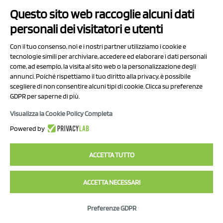
Vougioukas, S. (2024). Future of farm robotics [Interview].
Questo sito web raccoglie alcuni dati
UC Davis College of Engineering.
https://engineering.ucdavis.edu/news/stavros-
personali dei visitatori e utenti
vougioukas-future-farm-robotics
Con il tuo consenso, noi e i nostri partner utilizziamo i cookie e
Xiong, Y., Ge, Y., Grimstad, L., & From, P. J. (2020). An
tecnologie simili per archiviare, accedere ed elaborare i dati personali
come, ad esempio, la visita al sito web o la personalizzazione degli
autonomous strawberry-harvesting robot: Design,
annunci. Poiché rispettiamo il tuo diritto alla privacy, è possibile
development, integration, and field evaluation.
Journal of
scegliere di non consentire alcuni tipi di cookie. Clicca su preferenze
Field Robotics, 37
(2), 202–224.
GDPR per saperne di più.
https://doi.org/10.1002/rob.21889
Visualizza la Cookie Policy Completa
Powered by
Italian Berry - Tutti i diritti riservati
Fragola
Hortitool Consulting
Lampone
ACCETTA TUTTO
Mirtillo
Raccolta meccanica
ACCETTA NECESSARI
Preferenze GDPR
POTREBBE INTERESSARTI ANCHE