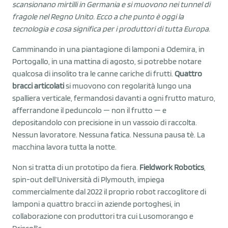
scansionano mirtilli in Germania e si muovono nei tunnel di
fragole nel Regno Unito. Ecco a che punto è oggi la
tecnologia e cosa significa per i produttori di tutta Europa.
Camminando in una piantagione di lamponi a Odemira, in
Portogallo, in una mattina di agosto, si potrebbe notare
qualcosa di insolito tra le canne cariche di frutti.
Quattro
bracci articolati
si muovono con regolarità lungo una
spalliera verticale, fermandosi davanti a ogni frutto maturo,
afferrandone il peduncolo — non il frutto — e
depositandolo con precisione in un vassoio di raccolta.
Nessun lavoratore. Nessuna fatica. Nessuna pausa tè. La
macchina lavora tutta la notte.
Non si tratta di un prototipo da fiera.
Fieldwork Robotics
,
spin-out dell’Università di Plymouth, impiega
commercialmente dal 2022 il proprio robot raccoglitore di
lamponi a quattro bracci in aziende portoghesi, in
collaborazione con produttori tra cui Lusomorango e