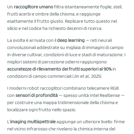
Un
raccoglitore umano
filtra istantaneamente foglie, steli,
frutti acerbi e ombre della chioma, e raggiunge
esattamente il frutto giusto. Replicare tutto questo nel
silicio e nel codice ha richiesto decenni di ricerca.
La svolta è arrivata con il
deep learning
— reti neurali
convoluzionali addestrate su migliaia di immagini di campo
in diverse cultivar, condizioni di luce e stadi di maturazione. I
migliori sistemi di percezione odierni raggiungono
accuratezze di rilevamento dei frutti superiori al 90%
in
condizioni di campo commerciali (Jin et al., 2025).
I moderni robot raccoglitori combinano telecamere RGB
con
sensori di profondità
— spesso unità Intel RealSense —
per costruire una mappa tridimensionale della chioma e
localizzare ogni frutto nello spazio.
L’
imaging multispettrale
aggiunge un ulteriore livello: firme
nel vicino infrarosso che rivelano la chimica interna del