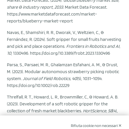
Market Data Forecast. (2024).
Global blueberry market size,
share & industry report, 2033.
Market Data Forecast.
https://www.marketdataforecast.com/market-
reports/blueberry-market-report
Navas, E., Shamshiri, R. R., Dworak, V., Weltzien, C., &
Fernández, R. (2024). Soft gripper for small fruits harvesting
and pick and place operations.
Frontiers in Robotics and AI,
10
, 1330496. https://doi.org/10.3389/frobt.2023.1330496
Parsa, S., Parsaei, M. R., Ghalamzan Esfahani, A. M., & Drust,
M. (2023). Modular autonomous strawberry picking robotic
system.
Journal of Field Robotics, 40
(5), 1031–1054.
https://doi.org/10.1002/rob.22229
Threlfall, R. T., Howard, L. R., Brownmiller, C., & Howard, A. B.
(2023). Development of a soft robotic gripper for the
collection of fresh market blackberries.
HortScience, 58
(4),
496–504. https://doi.org/10.21273/HORTSCI17029-22
Rifiuta cookie non necessari ✕