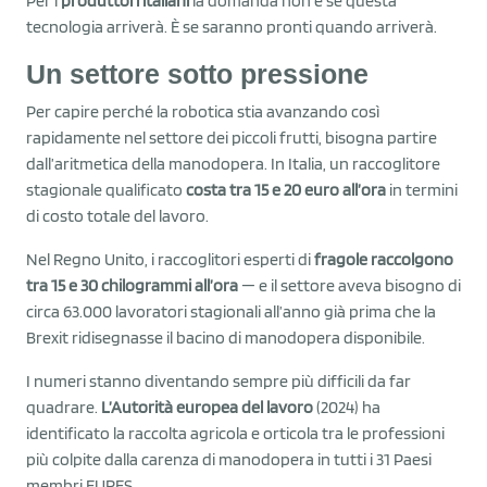
Per i
produttori italiani
la domanda non è se questa
tecnologia arriverà. È se saranno pronti quando arriverà.
Un settore sotto pressione
Per capire perché la robotica stia avanzando così
rapidamente nel settore dei piccoli frutti, bisogna partire
dall’aritmetica della manodopera. In Italia, un raccoglitore
stagionale qualificato
costa tra 15 e 20 euro all’ora
in termini
di costo totale del lavoro.
Nel Regno Unito, i raccoglitori esperti di
fragole raccolgono
tra 15 e 30 chilogrammi all’ora
— e il settore aveva bisogno di
circa 63.000 lavoratori stagionali all’anno già prima che la
Brexit ridisegnasse il bacino di manodopera disponibile.
I numeri stanno diventando sempre più difficili da far
quadrare.
L’Autorità europea del lavoro
(2024) ha
identificato la raccolta agricola e orticola tra le professioni
più colpite dalla carenza di manodopera in tutti i 31 Paesi
membri EURES.