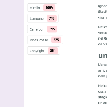
Ignac
1694
Mirtillo
Stati
giorni
718
Lampone
Nel ca
395
Carrefour
verso 
nel R
375
Ribes Rosso
da 50
354
Copyright
un
L'ana
arriv
nella
Nel c
ossia
stagio
un au