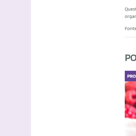
Quest
organ
Font
PO
PRO