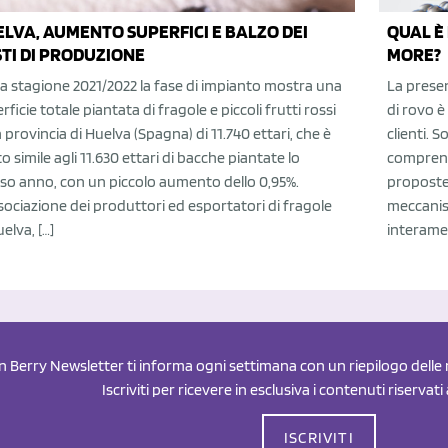
LVA, AUMENTO SUPERFICI E BALZO DEI
QUAL È
TI DI PRODUZIONE
MORE?
la stagione 2021/2022 la fase di impianto mostra una
La presen
rficie totale piantata di fragole e piccoli frutti rossi
di rovo è
a provincia di Huelva (Spagna) di 11.740 ettari, che è
clienti. 
o simile agli 11.630 ettari di bacche piantate lo
comprens
so anno, con un piccolo aumento dello 0,95%.
proposte 
sociazione dei produttori ed esportatori di fragole
meccanis
uelva, […]
interamen
an Berry Newsletter ti informa ogni settimana con un riepilogo delle n
Iscriviti per ricevere in esclusiva i contenuti riservati
ISCRIVITI