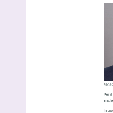
Ignac
Per i
anche
In qu