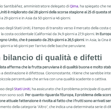
io Santibáñez, amministratore delegato di
Qima
, ha spiegato che nel
 Uniti è migliorato dai 28 giorni della scorsa stagione ai 25 di questa 
 a 29 giorni e in Asia da 50 giorni a 46 giorni.
so degli Stati Uniti, il tempo di transito verso il mercato della costa o
la costa occidentale (California) da 34,9 giorni a 27,9 giorni.
In Europa
egno Unito, che è passato da 29,4 giorni a 26,5 giorni
. In Asia, la Ci
 giorni a 46 giorni per l'arrivo delle bacche peruviane.
 bilancio di qualità e difetti
lista afferma che la frutta peruviana è di qualità buona e molto stab
a a destinazione è difettosa. Ciononostante, ritiene che sarebbe inter
 piccola percentuale che arriva con una qualità scadente o cattiva.
aso degli
Stati Uniti
, ha assicurato che il problema principale di questo
 non sono sodi.
Per quanto riguarda l'Europa, il problema della scor
ne attuale l'attenzione è rivolta al fatto che i frutti sono arrivati sen
mento della categoria “Altro”, che indica una determinata serie di di