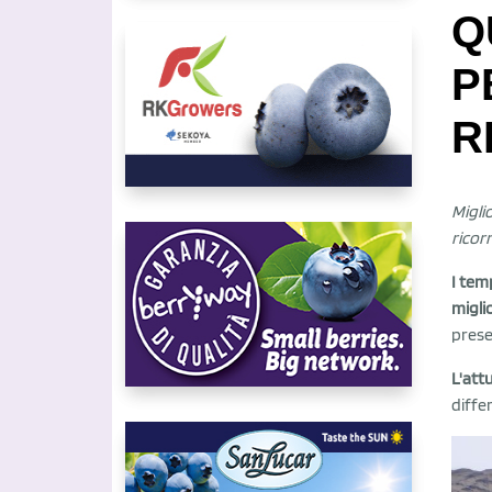
Q
P
R
Migli
ricor
I tem
migli
prese
L'att
diffe