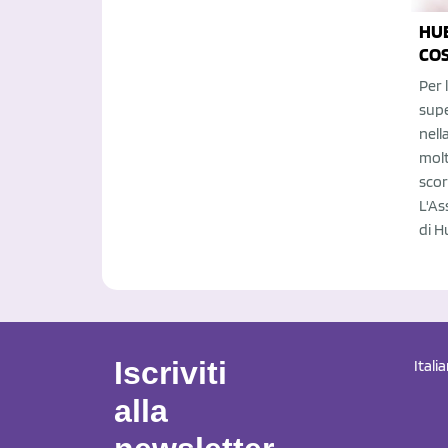
HUE
COS
Per 
supe
nell
molt
scor
L'As
di H
Iscriviti
Itali
alla