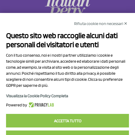
Rifiuta cookie non necessari ✕
NCX Drahorad srl
Questo sito web raccoglie alcuni dati
Via Prov.le Sassuolo Vignola 315/1
personali dei visitatori e utenti
41057 Spilamberto (MO)
Italy
Con il tuo consenso, noi e i nostri partner utilizziamo i cookie e
tecnologie simili per archiviare, accedere ed elaborare i dati personali
come, ad esempio, la visita al sito web o la personalizzazione degli
P.I/C.F. 01041460369
annunci. Poiché rispettiamo il tuo diritto alla privacy, è possibile
REA: MO 208553
scegliere di non consentire alcuni tipi di cookie. Clicca su preferenze
Capitale sociale Euro 50.000,00 i.v.
GDPR per saperne di più.
Visualizza la Cookie Policy Completa
Contatti
Powered by
Informativa sul trattamento dei dati
ACCETTA TUTTO