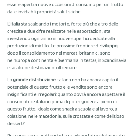
essere aperti a nuove occasioni di consumo per un frutto
dalle invidiabili proprietà salutistiche.
L’Italia
sta scaldando i motori e, forte più che altro delle
crescite a due cifre realizzate nelle esportazioni, sta
investendo ogni anno in nuove superfici dedicate alla
produzioni di mirtillo. Le prossime frontiere di
sviluppo
,
dopo il consolidamento nei mercati britannici, sono
nell’Europa continentale (Germania in testa), in Scandinavia
e su alcune destinazioni oltremare.
La
grande distribuzione
italiana non ha ancora capito il
potenziale di questo frutto e le vendite sono ancora
insignificanti e irregolari: quanto dovrà ancora aspettare il
consumatore italiano prima di poter godere a pieno di
questo frutto, ideale come
snack
a scuola e al lavoro, a
colazione, nelle macedonie, sulle crostate e come delizioso
dessert?
Per conoscere caratteristiche e sviluppi futuri del mercato