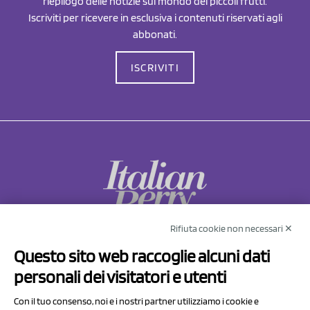
riepilogo delle notizie sul mondo dei piccoli frutti.
Iscriviti per ricevere in esclusiva i contenuti riservati agli
abbonati.
ISCRIVITI
Rifiuta cookie non necessari ✕
NCX Drahorad srl
Questo sito web raccoglie alcuni dati
Via Prov.le Sassuolo Vignola 315/1
personali dei visitatori e utenti
41057 Spilamberto (MO)
Italy
Con il tuo consenso, noi e i nostri partner utilizziamo i cookie e