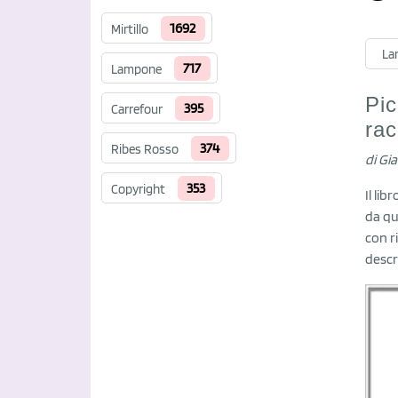
1692
Mirtillo
La
717
Lampone
Pic
395
Carrefour
rac
374
Ribes Rosso
di Gi
353
Copyright
Il li
da qu
con r
descri