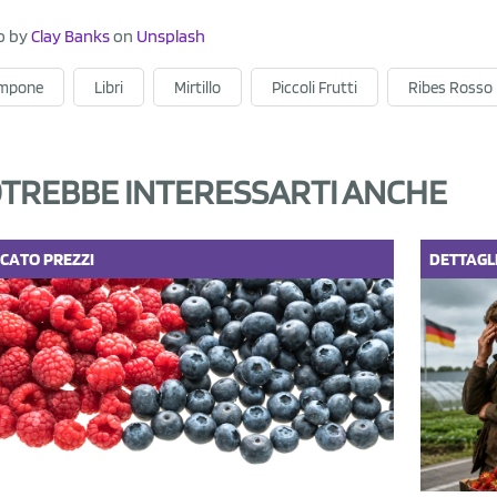
o by
Clay Banks
on
Unsplash
mpone
Libri
Mirtillo
Piccoli Frutti
Ribes Rosso
TREBBE INTERESSARTI ANCHE
CATO
PREZZI
DETTAGL