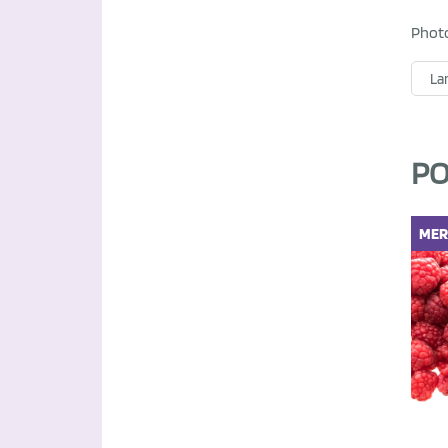
Phot
La
PO
MER