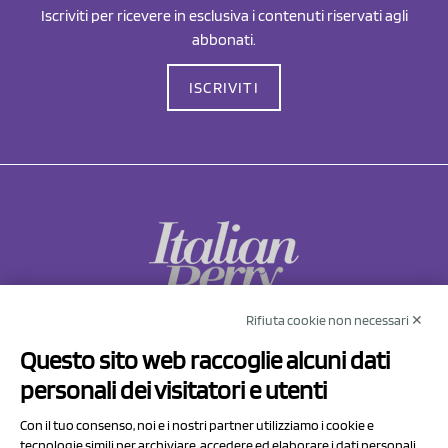
Iscriviti per ricevere in esclusiva i contenuti riservati agli
abbonati.
ISCRIVITI
Rifiuta cookie non necessari ✕
NCX Drahorad srl
Questo sito web raccoglie alcuni dati
Via Prov.le Sassuolo Vignola 315/1
personali dei visitatori e utenti
41057 Spilamberto (MO)
Italy
Con il tuo consenso, noi e i nostri partner utilizziamo i cookie e
tecnologie simili per archiviare, accedere ed elaborare i dati personali