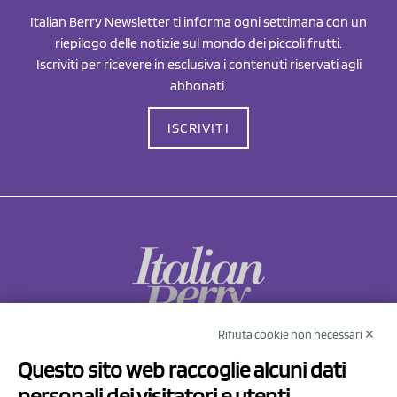
Italian Berry Newsletter ti informa ogni settimana con un
riepilogo delle notizie sul mondo dei piccoli frutti.
Iscriviti per ricevere in esclusiva i contenuti riservati agli
abbonati.
ISCRIVITI
Rifiuta cookie non necessari ✕
NCX Drahorad srl
Questo sito web raccoglie alcuni dati
Via Prov.le Sassuolo Vignola 315/1
personali dei visitatori e utenti
41057 Spilamberto (MO)