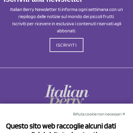
Italian Berry Newsletter ti informa ogni settimana con un
riepilogo delle notizie sul mondo dei piccoli frutti.
Iscriviti per ricevere in esclusiva i contenuti riservati agli
abbonati.
ISCRIVITI
Rifiuta cookie non necessari ✕
NCX Drahorad srl
Questo sito web raccoglie alcuni dati
Via Prov.le Sassuolo Vignola 315/1