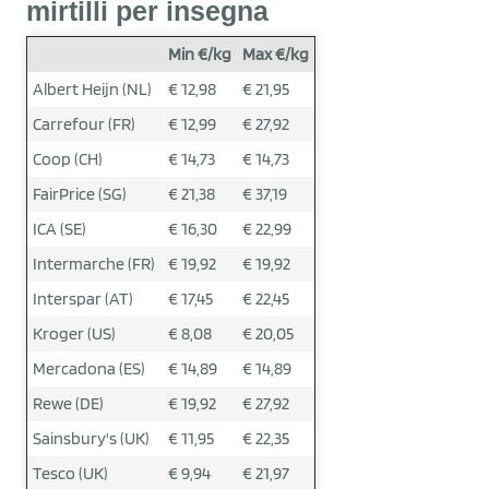
mirtilli per insegna
Min €/kg
Max €/kg
Albert Heijn (NL)
€ 12,98
€ 21,95
Carrefour (FR)
€ 12,99
€ 27,92
Coop (CH)
€ 14,73
€ 14,73
FairPrice (SG)
€ 21,38
€ 37,19
ICA (SE)
€ 16,30
€ 22,99
Intermarche (FR)
€ 19,92
€ 19,92
Interspar (AT)
€ 17,45
€ 22,45
Kroger (US)
€ 8,08
€ 20,05
Mercadona (ES)
€ 14,89
€ 14,89
Rewe (DE)
€ 19,92
€ 27,92
Sainsbury's (UK)
€ 11,95
€ 22,35
Tesco (UK)
€ 9,94
€ 21,97