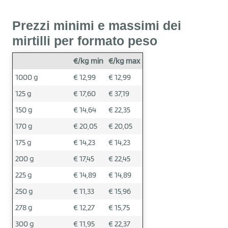
Prezzi minimi e massimi dei
mirtilli per formato peso
€/kg min
€/kg max
1000 g
€ 12,99
€ 12,99
125 g
€ 17,60
€ 37,19
150 g
€ 14,64
€ 22,35
170 g
€ 20,05
€ 20,05
175 g
€ 14,23
€ 14,23
200 g
€ 17,45
€ 22,45
225 g
€ 14,89
€ 14,89
250 g
€ 11,33
€ 15,96
278 g
€ 12,27
€ 15,75
300 g
€ 11,95
€ 22,37