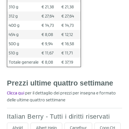
310 g
€ 21,38
€ 21,38
312 g
€ 27,64
€ 27,64
400 g
€ 14,73
€ 14,73
454 g
€ 8,08
€ 12,12
500 g
€ 9,94
€ 16,58
510 g
€ 11,67
€ 11,71
Totale generale
€ 8,08
€ 37,19
Prezzi ultime quattro settimane
Clicca qui
per il dettaglio dei prezzi per insegna e formato
delle ultime quattro settimane
Italian Berry - Tutti i diritti riservati
Ahold
Albert Heijn
Carrefour
Coop CH