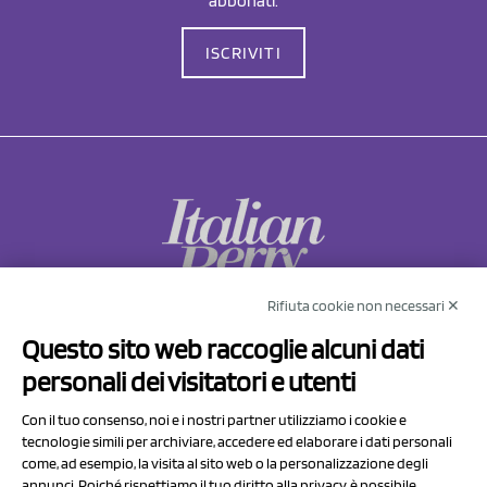
abbonati.
ISCRIVITI
Rifiuta cookie non necessari ✕
NCX Drahorad srl
Questo sito web raccoglie alcuni dati
Via Prov.le Sassuolo Vignola 315/1
personali dei visitatori e utenti
41057 Spilamberto (MO)
Italy
Con il tuo consenso, noi e i nostri partner utilizziamo i cookie e
tecnologie simili per archiviare, accedere ed elaborare i dati personali
come, ad esempio, la visita al sito web o la personalizzazione degli
P.I/C.F. 01041460369
annunci. Poiché rispettiamo il tuo diritto alla privacy, è possibile