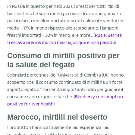
In Russia in questo gennaio 2021, i prezzi per tutti i tipi di
bacche fresche sono molto più bassi di un anno prima. In
particolare, i mirtilli importati sono attualmente venduti in
media il 17% in meno rispetto allo scorso anno, i lamponi
freschi importati – 30% in meno, e le more… (
Rusia: Berries
frescas a precios mucho más bajos que el año pasado
)
Consumo di mirtilli positivo per
la salute del fegato
Scienziati portoghesi dell'Università di Coimbra (UC) hanno
scoperto che “il consumo continuato di mirtilli ha un forte
impatto epatico”, fornendo importanti indizi per guidare il
consumo sano di queste bacche. (
Blueberry consumption
positive for liver health
)
Marocco, mirtilli nel deserto
I produttori hanno attualmente più esperienza, più
tecnologia e soprattutto hanno accesso a una vasta