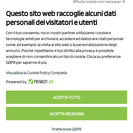
Rifiuta cookie non necessari ✕
NCX Drahorad srl
Questo sito web raccoglie alcuni dati
Via Prov.le Sassuolo Vignola 315/1
personali dei visitatori e utenti
41057 Spilamberto (MO)
Italy
Con il tuo consenso, noi e i nostri partner utilizziamo i cookie e
tecnologie simili per archiviare, accedere ed elaborare i dati personali
come, ad esempio, la visita al sito web o la personalizzazione degli
P.I/C.F. 01041460369
annunci. Poiché rispettiamo il tuo diritto alla privacy, è possibile
REA: MO 208553
scegliere di non consentire alcuni tipi di cookie. Clicca su preferenze
Capitale sociale Euro 50.000,00 i.v.
GDPR per saperne di più.
Visualizza la Cookie Policy Completa
Contatti
Powered by
Informativa sul trattamento dei dati
ACCETTA TUTTO
ACCETTA NECESSARI
2023 NCX Drahorad srl - All rights reserved
Preferenze GDPR