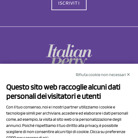
ISCRIVITI
Rifiuta cookie non necessari ✕
NCX Drahorad srl
Questo sito web raccoglie alcuni dati
Via Prov.le Sassuolo Vignola 315/1
personali dei visitatori e utenti
41057 Spilamberto (MO)
Italy
Con il tuo consenso, noi e i nostri partner utilizziamo i cookie e
tecnologie simili per archiviare, accedere ed elaborare i dati personali
come, ad esempio, la visita al sito web o la personalizzazione degli
P.I/C.F. 01041460369
annunci. Poiché rispettiamo il tuo diritto alla privacy, è possibile
REA: MO 208553
scegliere di non consentire alcuni tipi di cookie. Clicca su preferenze
GDPR per saperne di più.