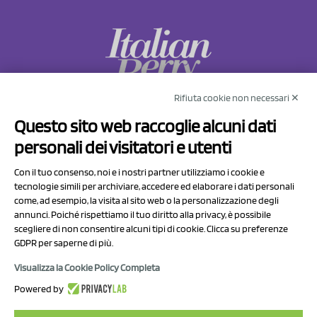
Rifiuta cookie non necessari ✕
NCX Drahorad srl
Questo sito web raccoglie alcuni dati
Via Prov.le Sassuolo Vignola 315/1
personali dei visitatori e utenti
41057 Spilamberto (MO)
Italy
Con il tuo consenso, noi e i nostri partner utilizziamo i cookie e
tecnologie simili per archiviare, accedere ed elaborare i dati personali
come, ad esempio, la visita al sito web o la personalizzazione degli
P.I/C.F. 01041460369
annunci. Poiché rispettiamo il tuo diritto alla privacy, è possibile
REA: MO 208553
scegliere di non consentire alcuni tipi di cookie. Clicca su preferenze
Capitale sociale Euro 50.000,00 i.v.
GDPR per saperne di più.
Visualizza la Cookie Policy Completa
Contatti
Powered by
Informativa sul trattamento dei dati